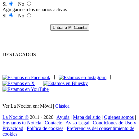
Si
No
Agregarme a los usuarios activos
Si
No
Entrar a Mi Cuenta
DESTACADOS
|
|
|
|
Ver La Noción en: Móvil |
Clásica
La Noción ®
2011 - 2026 |
Ayuda
|
Mapa del sitio
|
Quienes somos
|
Envíanos tu Noticia
|
Contacto
|
Aviso Legal
|
Condiciones de Uso y
Privacidad
|
Política de cookies
|
Preferencias del consentimiento de
cookies