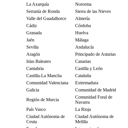
La Axarquía
Nororma
Serranía de Ronda
Sierra de las Nieves
Valle del Guadalhorce
Almería
Cádiz
Córdoba
Granada
Huelva
Jaén
Málaga
Sevilla
Andalucía
Aragón
Principado de Asturias
Islas Baleares
Canarias
Cantabria
Castilla y León
Castilla-La Mancha
Cataluña
Comunidad Valenciana
Extremadura
Galicia
Comunidad de Madrid
Comunidad Foral de
Región de Murcia
Navarra
País Vasco
La Rioja
Ciudad Autónoma de
Ciudad Autónoma de
Ceuta
Melilla