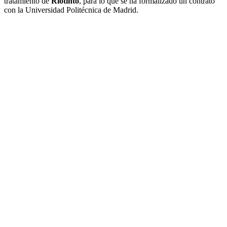
tratamiento de
Riotinto
, para lo que se ha formalizado un contrato
con la Universidad Politécnica de Madrid.