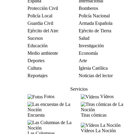
España
Internacional
Protección Civil
Bomberos
Policía Local
Policía Nacional
Guardia Civil
Armada Española
Ejército del Aire
Ejército de Tierra
Sucesos
Salud
Educación
Investigación
Medio ambiente
Economía
Deportes
Arte
Cultura
Iglesia Católica
Reportajes
Noticias del lector
Servicios
Fotos
Vídeos
Encuesta
Tiras cómicas
Vídeos La Noción
Las Columnas