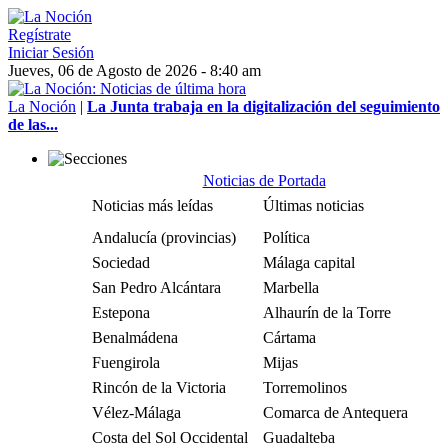
Regístrate
Iniciar Sesión
Jueves, 06 de Agosto de 2026 - 8:40 am
La Noción
|
La Junta trabaja en la digitalización del seguimiento
de las...
Noticias de Portada
Noticias más leídas
Últimas noticias
Andalucía (provincias)
Política
Sociedad
Málaga capital
San Pedro Alcántara
Marbella
Estepona
Alhaurín de la Torre
Benalmádena
Cártama
Fuengirola
Mijas
Rincón de la Victoria
Torremolinos
Vélez-Málaga
Comarca de Antequera
Costa del Sol Occidental
Guadalteba