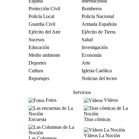
España
Internacional
Protección Civil
Bomberos
Policía Local
Policía Nacional
Guardia Civil
Armada Española
Ejército del Aire
Ejército de Tierra
Sucesos
Salud
Educación
Investigación
Medio ambiente
Economía
Deportes
Arte
Cultura
Iglesia Católica
Reportajes
Noticias del lector
Servicios
Fotos
Vídeos
Encuesta
Tiras cómicas
Vídeos La Noción
Las Columnas