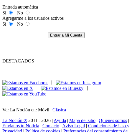
Entrada automática
Si
No
Agregarme a los usuarios activos
Si
No
Entrar a Mi Cuenta
DESTACADOS
|
|
|
|
Ver La Noción en: Móvil |
Clásica
La Noción ®
2011 - 2026 |
Ayuda
|
Mapa del sitio
|
Quienes somos
|
Envíanos tu Noticia
|
Contacto
|
Aviso Legal
|
Condiciones de Uso y
Privacidad
|
Política de cookies
|
Preferencias del consentimiento de