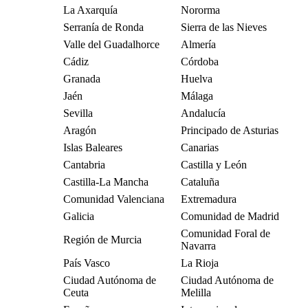
La Axarquía
Nororma
Serranía de Ronda
Sierra de las Nieves
Valle del Guadalhorce
Almería
Cádiz
Córdoba
Granada
Huelva
Jaén
Málaga
Sevilla
Andalucía
Aragón
Principado de Asturias
Islas Baleares
Canarias
Cantabria
Castilla y León
Castilla-La Mancha
Cataluña
Comunidad Valenciana
Extremadura
Galicia
Comunidad de Madrid
Comunidad Foral de
Región de Murcia
Navarra
País Vasco
La Rioja
Ciudad Autónoma de
Ciudad Autónoma de
Ceuta
Melilla