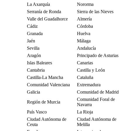
La Axarquía
Nororma
Serranía de Ronda
Sierra de las Nieves
Valle del Guadalhorce
Almería
Cádiz
Córdoba
Granada
Huelva
Jaén
Málaga
Sevilla
Andalucía
Aragón
Principado de Asturias
Islas Baleares
Canarias
Cantabria
Castilla y León
Castilla-La Mancha
Cataluña
Comunidad Valenciana
Extremadura
Galicia
Comunidad de Madrid
Comunidad Foral de
Región de Murcia
Navarra
País Vasco
La Rioja
Ciudad Autónoma de
Ciudad Autónoma de
Ceuta
Melilla