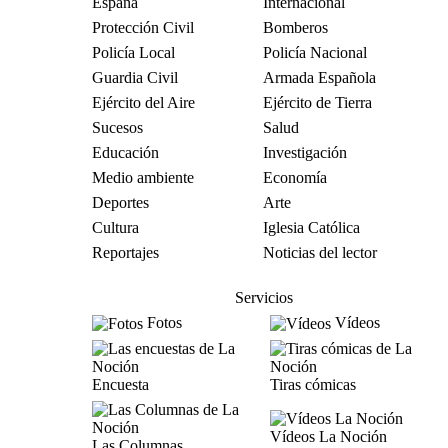
España
Internacional
Protección Civil
Bomberos
Policía Local
Policía Nacional
Guardia Civil
Armada Española
Ejército del Aire
Ejército de Tierra
Sucesos
Salud
Educación
Investigación
Medio ambiente
Economía
Deportes
Arte
Cultura
Iglesia Católica
Reportajes
Noticias del lector
Servicios
Fotos
Vídeos
Encuesta
Tiras cómicas
Vídeos La Noción
Las Columnas