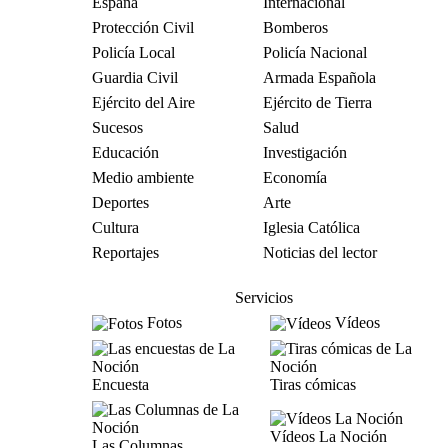
España
Internacional
Protección Civil
Bomberos
Policía Local
Policía Nacional
Guardia Civil
Armada Española
Ejército del Aire
Ejército de Tierra
Sucesos
Salud
Educación
Investigación
Medio ambiente
Economía
Deportes
Arte
Cultura
Iglesia Católica
Reportajes
Noticias del lector
Servicios
Fotos
Vídeos
Encuesta
Tiras cómicas
Vídeos La Noción
Las Columnas