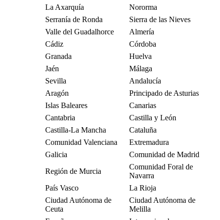
La Axarquía
Nororma
Serranía de Ronda
Sierra de las Nieves
Valle del Guadalhorce
Almería
Cádiz
Córdoba
Granada
Huelva
Jaén
Málaga
Sevilla
Andalucía
Aragón
Principado de Asturias
Islas Baleares
Canarias
Cantabria
Castilla y León
Castilla-La Mancha
Cataluña
Comunidad Valenciana
Extremadura
Galicia
Comunidad de Madrid
Comunidad Foral de
Región de Murcia
Navarra
País Vasco
La Rioja
Ciudad Autónoma de
Ciudad Autónoma de
Ceuta
Melilla