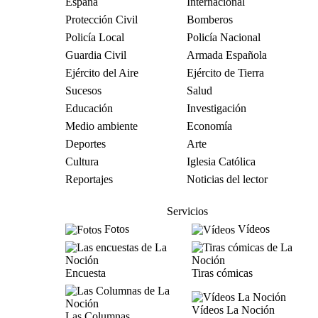
España
Internacional
Protección Civil
Bomberos
Policía Local
Policía Nacional
Guardia Civil
Armada Española
Ejército del Aire
Ejército de Tierra
Sucesos
Salud
Educación
Investigación
Medio ambiente
Economía
Deportes
Arte
Cultura
Iglesia Católica
Reportajes
Noticias del lector
Servicios
Fotos
Vídeos
Encuesta
Tiras cómicas
Vídeos La Noción
Las Columnas