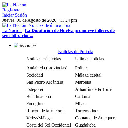
Regístrate
Iniciar Sesión
Jueves, 06 de Agosto de 2026 - 11:24 pm
La Noción
|
La Diputación de Huelva promueve talleres de
sensibilización...
Noticias de Portada
Noticias más leídas
Últimas noticias
Andalucía (provincias)
Política
Sociedad
Málaga capital
San Pedro Alcántara
Marbella
Estepona
Alhaurín de la Torre
Benalmádena
Cártama
Fuengirola
Mijas
Rincón de la Victoria
Torremolinos
Vélez-Málaga
Comarca de Antequera
Costa del Sol Occidental
Guadalteba