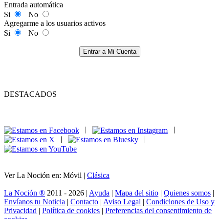
Entrada automática
Si
No
Agregarme a los usuarios activos
Si
No
Entrar a Mi Cuenta
DESTACADOS
|
|
|
|
Ver La Noción en: Móvil |
Clásica
La Noción ®
2011 - 2026 |
Ayuda
|
Mapa del sitio
|
Quienes somos
|
Envíanos tu Noticia
|
Contacto
|
Aviso Legal
|
Condiciones de Uso y
Privacidad
|
Política de cookies
|
Preferencias del consentimiento de