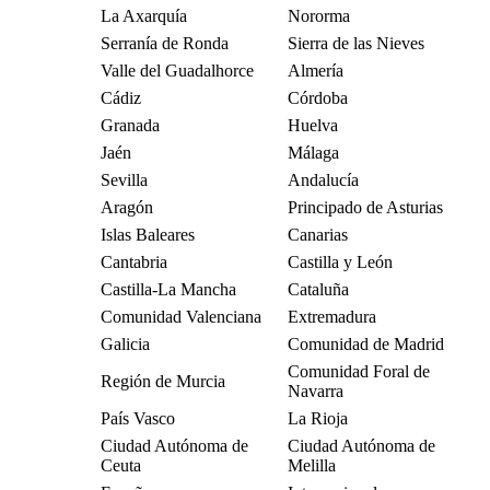
La Axarquía
Nororma
Serranía de Ronda
Sierra de las Nieves
Valle del Guadalhorce
Almería
Cádiz
Córdoba
Granada
Huelva
Jaén
Málaga
Sevilla
Andalucía
Aragón
Principado de Asturias
Islas Baleares
Canarias
Cantabria
Castilla y León
Castilla-La Mancha
Cataluña
Comunidad Valenciana
Extremadura
Galicia
Comunidad de Madrid
Comunidad Foral de
Región de Murcia
Navarra
País Vasco
La Rioja
Ciudad Autónoma de
Ciudad Autónoma de
Ceuta
Melilla