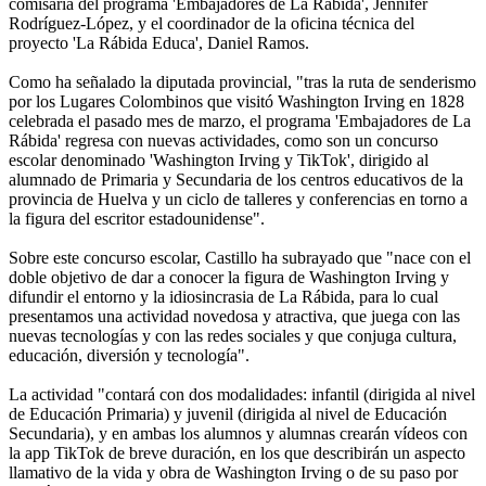
comisaria del programa 'Embajadores de La Rábida', Jennifer
Rodríguez-López, y el coordinador de la oficina técnica del
proyecto 'La Rábida Educa', Daniel Ramos.
Como ha señalado la diputada provincial, "tras la ruta de senderismo
por los Lugares Colombinos que visitó Washington Irving en 1828
celebrada el pasado mes de marzo, el programa 'Embajadores de La
Rábida' regresa con nuevas actividades, como son un concurso
escolar denominado 'Washington Irving y TikTok', dirigido al
alumnado de Primaria y Secundaria de los centros educativos de la
provincia de Huelva y un ciclo de talleres y conferencias en torno a
la figura del escritor estadounidense".
Sobre este concurso escolar, Castillo ha subrayado que "nace con el
doble objetivo de dar a conocer la figura de Washington Irving y
difundir el entorno y la idiosincrasia de La Rábida, para lo cual
presentamos una actividad novedosa y atractiva, que juega con las
nuevas tecnologías y con las redes sociales y que conjuga cultura,
educación, diversión y tecnología".
La actividad "contará con dos modalidades: infantil (dirigida al nivel
de Educación Primaria) y juvenil (dirigida al nivel de Educación
Secundaria), y en ambas los alumnos y alumnas crearán vídeos con
la app TikTok de breve duración, en los que describirán un aspecto
llamativo de la vida y obra de Washington Irving o de su paso por