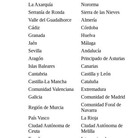
La Axarquía
Nororma
Serranía de Ronda
Sierra de las Nieves
Valle del Guadalhorce
Almería
Cádiz
Córdoba
Granada
Huelva
Jaén
Málaga
Sevilla
Andalucía
Aragón
Principado de Asturias
Islas Baleares
Canarias
Cantabria
Castilla y León
Castilla-La Mancha
Cataluña
Comunidad Valenciana
Extremadura
Galicia
Comunidad de Madrid
Comunidad Foral de
Región de Murcia
Navarra
País Vasco
La Rioja
Ciudad Autónoma de
Ciudad Autónoma de
Ceuta
Melilla