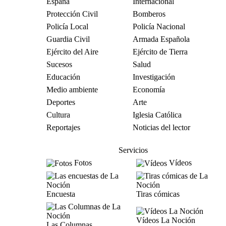
España
Internacional
Protección Civil
Bomberos
Policía Local
Policía Nacional
Guardia Civil
Armada Española
Ejército del Aire
Ejército de Tierra
Sucesos
Salud
Educación
Investigación
Medio ambiente
Economía
Deportes
Arte
Cultura
Iglesia Católica
Reportajes
Noticias del lector
Servicios
Fotos
Vídeos
Encuesta
Tiras cómicas
Vídeos La Noción
Las Columnas