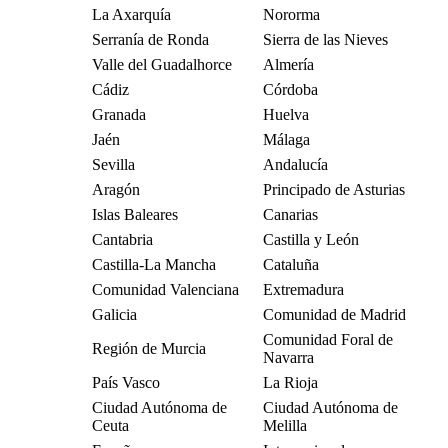
La Axarquía
Nororma
Serranía de Ronda
Sierra de las Nieves
Valle del Guadalhorce
Almería
Cádiz
Córdoba
Granada
Huelva
Jaén
Málaga
Sevilla
Andalucía
Aragón
Principado de Asturias
Islas Baleares
Canarias
Cantabria
Castilla y León
Castilla-La Mancha
Cataluña
Comunidad Valenciana
Extremadura
Galicia
Comunidad de Madrid
Comunidad Foral de
Región de Murcia
Navarra
País Vasco
La Rioja
Ciudad Autónoma de
Ciudad Autónoma de
Ceuta
Melilla