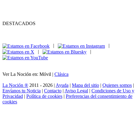
DESTACADOS
|
|
|
|
Ver La Noción en: Móvil |
Clásica
La Noción ®
2011 - 2026 |
Ayuda
|
Mapa del sitio
|
Quienes somos
|
Envíanos tu Noticia
|
Contacto
|
Aviso Legal
|
Condiciones de Uso y
Privacidad
|
Política de cookies
|
Preferencias del consentimiento de
cookies