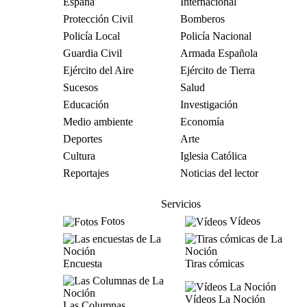
España
Internacional
Protección Civil
Bomberos
Policía Local
Policía Nacional
Guardia Civil
Armada Española
Ejército del Aire
Ejército de Tierra
Sucesos
Salud
Educación
Investigación
Medio ambiente
Economía
Deportes
Arte
Cultura
Iglesia Católica
Reportajes
Noticias del lector
Servicios
Fotos
Vídeos
Encuesta
Tiras cómicas
Vídeos La Noción
Las Columnas