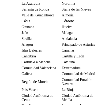
La Axarquía
Nororma
Serranía de Ronda
Sierra de las Nieves
Valle del Guadalhorce
Almería
Cádiz
Córdoba
Granada
Huelva
Jaén
Málaga
Sevilla
Andalucía
Aragón
Principado de Asturias
Islas Baleares
Canarias
Cantabria
Castilla y León
Castilla-La Mancha
Cataluña
Comunidad Valenciana
Extremadura
Galicia
Comunidad de Madrid
Comunidad Foral de
Región de Murcia
Navarra
País Vasco
La Rioja
Ciudad Autónoma de
Ciudad Autónoma de
Ceuta
Melilla