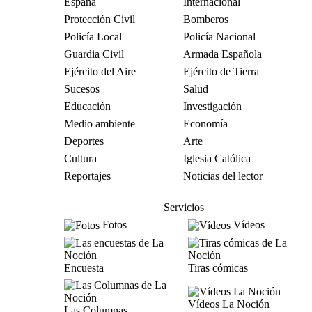
España
Internacional
Protección Civil
Bomberos
Policía Local
Policía Nacional
Guardia Civil
Armada Española
Ejército del Aire
Ejército de Tierra
Sucesos
Salud
Educación
Investigación
Medio ambiente
Economía
Deportes
Arte
Cultura
Iglesia Católica
Reportajes
Noticias del lector
Servicios
Fotos
Vídeos
Encuesta
Tiras cómicas
Vídeos La Noción
Las Columnas