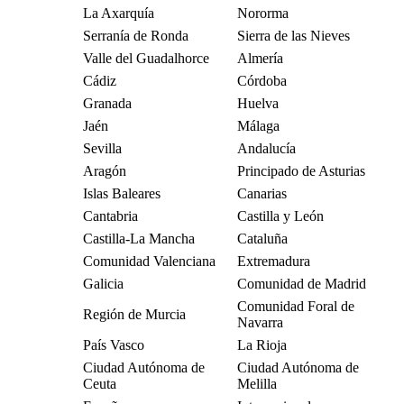
La Axarquía
Nororma
Serranía de Ronda
Sierra de las Nieves
Valle del Guadalhorce
Almería
Cádiz
Córdoba
Granada
Huelva
Jaén
Málaga
Sevilla
Andalucía
Aragón
Principado de Asturias
Islas Baleares
Canarias
Cantabria
Castilla y León
Castilla-La Mancha
Cataluña
Comunidad Valenciana
Extremadura
Galicia
Comunidad de Madrid
Comunidad Foral de
Región de Murcia
Navarra
País Vasco
La Rioja
Ciudad Autónoma de
Ciudad Autónoma de
Ceuta
Melilla