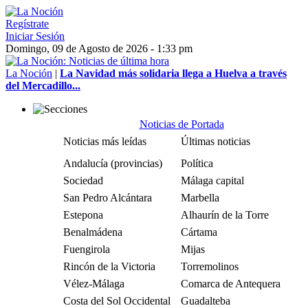
Regístrate
Iniciar Sesión
Domingo, 09 de Agosto de 2026 - 1:33 pm
La Noción
|
La Navidad más solidaria llega a Huelva a través
del Mercadillo...
Noticias de Portada
Noticias más leídas
Últimas noticias
Andalucía (provincias)
Política
Sociedad
Málaga capital
San Pedro Alcántara
Marbella
Estepona
Alhaurín de la Torre
Benalmádena
Cártama
Fuengirola
Mijas
Rincón de la Victoria
Torremolinos
Vélez-Málaga
Comarca de Antequera
Costa del Sol Occidental
Guadalteba