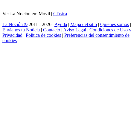
Ver La Noción en: Móvil |
Clásica
La Noción ®
2011 - 2026 |
Ayuda
|
Mapa del sitio
|
Quienes somos
|
Envíanos tu Noticia
|
Contacto
|
Aviso Legal
|
Condiciones de Uso y
Privacidad
|
Política de cookies
|
Preferencias del consentimiento de
cookies