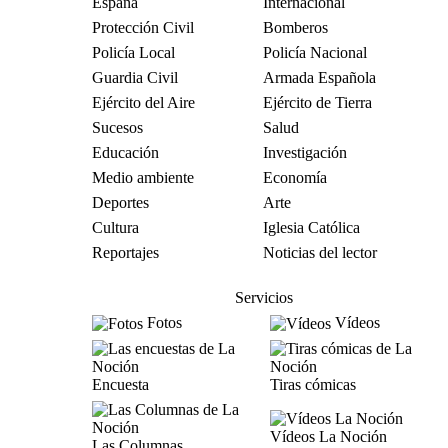
España
Internacional
Protección Civil
Bomberos
Policía Local
Policía Nacional
Guardia Civil
Armada Española
Ejército del Aire
Ejército de Tierra
Sucesos
Salud
Educación
Investigación
Medio ambiente
Economía
Deportes
Arte
Cultura
Iglesia Católica
Reportajes
Noticias del lector
Servicios
Fotos
Vídeos
Encuesta
Tiras cómicas
Vídeos La Noción
Las Columnas