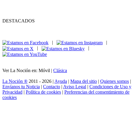
DESTACADOS
|
|
|
|
Ver La Noción en: Móvil |
Clásica
La Noción ®
2011 - 2026 |
Ayuda
|
Mapa del sitio
|
Quienes somos
|
Envíanos tu Noticia
|
Contacto
|
Aviso Legal
|
Condiciones de Uso y
Privacidad
|
Política de cookies
|
Preferencias del consentimiento de
cookies