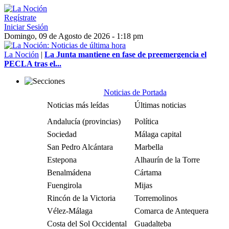
Regístrate
Iniciar Sesión
Domingo, 09 de Agosto de 2026 - 1:18 pm
La Noción
|
La Junta mantiene en fase de preemergencia el
PECLA tras el...
Noticias de Portada
Noticias más leídas
Últimas noticias
Andalucía (provincias)
Política
Sociedad
Málaga capital
San Pedro Alcántara
Marbella
Estepona
Alhaurín de la Torre
Benalmádena
Cártama
Fuengirola
Mijas
Rincón de la Victoria
Torremolinos
Vélez-Málaga
Comarca de Antequera
Costa del Sol Occidental
Guadalteba