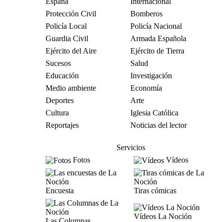
España
Internacional
Protección Civil
Bomberos
Policía Local
Policía Nacional
Guardia Civil
Armada Española
Ejército del Aire
Ejército de Tierra
Sucesos
Salud
Educación
Investigación
Medio ambiente
Economía
Deportes
Arte
Cultura
Iglesia Católica
Reportajes
Noticias del lector
Servicios
Fotos
Vídeos
Encuesta
Tiras cómicas
Vídeos La Noción
Las Columnas