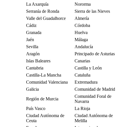
La Axarquía
Nororma
Serranía de Ronda
Sierra de las Nieves
Valle del Guadalhorce
Almería
Cádiz
Córdoba
Granada
Huelva
Jaén
Málaga
Sevilla
Andalucía
Aragón
Principado de Asturias
Islas Baleares
Canarias
Cantabria
Castilla y León
Castilla-La Mancha
Cataluña
Comunidad Valenciana
Extremadura
Galicia
Comunidad de Madrid
Comunidad Foral de
Región de Murcia
Navarra
País Vasco
La Rioja
Ciudad Autónoma de
Ciudad Autónoma de
Ceuta
Melilla