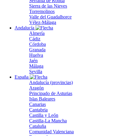
Serranía de Ronda
Sierra de las Nieves
Torremolinos
Valle del Guadalhorce
Vélez-Málaga
Andalucía
Almería
Cádiz
Córdoba
Granada
Huelva
Jaén
Málaga
Sevilla
España
Andalucía (provincias)
Aragón
Principado de Asturias
Islas Baleares
Canarias
Cantabria
Castilla y León
Castilla-La Mancha
Cataluña
Comunidad Valenciana