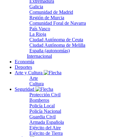
Extremadura
Galicia
Comunidad de Madrid
Región de Murcia
Comunidad Foral de Navarra
País Vasco
La Rioja
Ciudad Autónoma de Ceuta
Ciudad Autónoma de Melilla
España (autonomías)
Internacional
Economía
Deportes
Arte y Cultura
Arte
Cultura
Seguridad
Protección Civil
Bomberos
Policía Local
Policía Nacional
Guardia Civil
Armada Española
Ejército del Aire
Ejército de Tierra