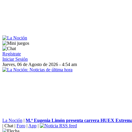
Regístrate
Iniciar Sesión
Jueves, 06 de Agosto de 2026 - 4:54 am
La Noción
|
M.ª Eugenia Limón presenta carrera HUEX Extrema 2
|
Chat
|
Foro
|
App
|