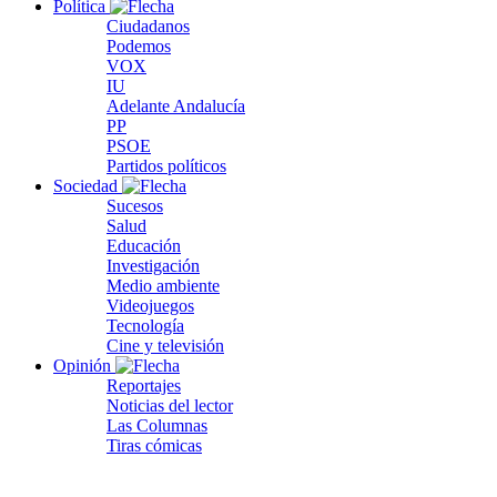
Política
Ciudadanos
Podemos
VOX
IU
Adelante Andalucía
PP
PSOE
Partidos políticos
Sociedad
Sucesos
Salud
Educación
Investigación
Medio ambiente
Videojuegos
Tecnología
Cine y televisión
Opinión
Reportajes
Noticias del lector
Las Columnas
Tiras cómicas