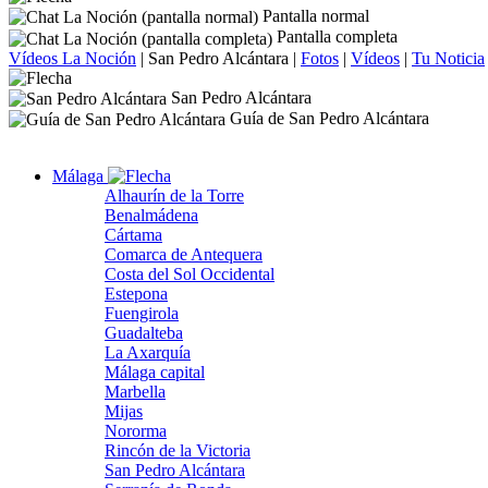
Pantalla normal
Pantalla completa
Vídeos La Noción
|
San Pedro Alcántara
|
Fotos
|
Vídeos
|
Tu Noticia
San Pedro Alcántara
Guía de San Pedro Alcántara
Málaga
Alhaurín de la Torre
Benalmádena
Cártama
Comarca de Antequera
Costa del Sol Occidental
Estepona
Fuengirola
Guadalteba
La Axarquía
Málaga capital
Marbella
Mijas
Nororma
Rincón de la Victoria
San Pedro Alcántara