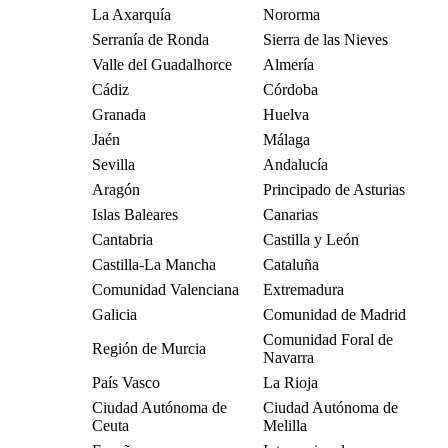
La Axarquía
Nororma
Serranía de Ronda
Sierra de las Nieves
Valle del Guadalhorce
Almería
Cádiz
Córdoba
Granada
Huelva
Jaén
Málaga
Sevilla
Andalucía
Aragón
Principado de Asturias
Islas Baleares
Canarias
Cantabria
Castilla y León
Castilla-La Mancha
Cataluña
Comunidad Valenciana
Extremadura
Galicia
Comunidad de Madrid
Comunidad Foral de
Región de Murcia
Navarra
País Vasco
La Rioja
Ciudad Autónoma de
Ciudad Autónoma de
Ceuta
Melilla