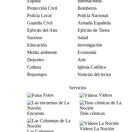
España
Internacional
Protección Civil
Bomberos
Policía Local
Policía Nacional
Guardia Civil
Armada Española
Ejército del Aire
Ejército de Tierra
Sucesos
Salud
Educación
Investigación
Medio ambiente
Economía
Deportes
Arte
Cultura
Iglesia Católica
Reportajes
Noticias del lector
Servicios
Fotos
Vídeos
Encuesta
Tiras cómicas
Vídeos La Noción
Las Columnas