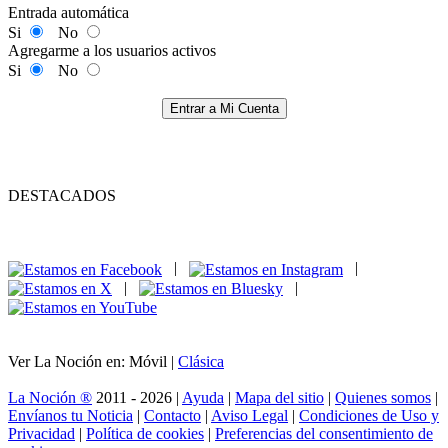
Entrada automática
Si
No
Agregarme a los usuarios activos
Si
No
Entrar a Mi Cuenta
DESTACADOS
|
|
|
|
Ver La Noción en: Móvil |
Clásica
La Noción ®
2011 - 2026 |
Ayuda
|
Mapa del sitio
|
Quienes somos
|
Envíanos tu Noticia
|
Contacto
|
Aviso Legal
|
Condiciones de Uso y
Privacidad
|
Política de cookies
|
Preferencias del consentimiento de