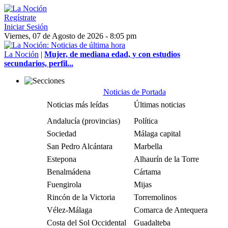
Regístrate
Iniciar Sesión
Viernes, 07 de Agosto de 2026 - 8:05 pm
La Noción
|
Mujer, de mediana edad, y con estudios
secundarios, perfil...
Noticias de Portada
Noticias más leídas
Últimas noticias
Andalucía (provincias)
Política
Sociedad
Málaga capital
San Pedro Alcántara
Marbella
Estepona
Alhaurín de la Torre
Benalmádena
Cártama
Fuengirola
Mijas
Rincón de la Victoria
Torremolinos
Vélez-Málaga
Comarca de Antequera
Costa del Sol Occidental
Guadalteba