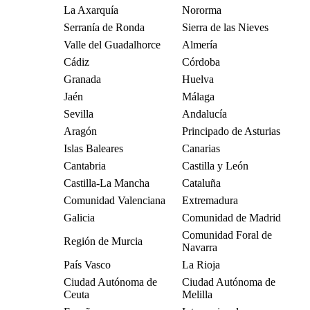
La Axarquía
Nororma
Serranía de Ronda
Sierra de las Nieves
Valle del Guadalhorce
Almería
Cádiz
Córdoba
Granada
Huelva
Jaén
Málaga
Sevilla
Andalucía
Aragón
Principado de Asturias
Islas Baleares
Canarias
Cantabria
Castilla y León
Castilla-La Mancha
Cataluña
Comunidad Valenciana
Extremadura
Galicia
Comunidad de Madrid
Comunidad Foral de
Región de Murcia
Navarra
País Vasco
La Rioja
Ciudad Autónoma de
Ciudad Autónoma de
Ceuta
Melilla