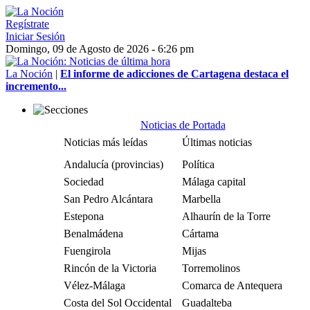
Regístrate
Iniciar Sesión
Domingo, 09 de Agosto de 2026 - 6:26 pm
La Noción
|
El informe de adicciones de Cartagena destaca el
incremento...
Noticias de Portada
Noticias más leídas
Últimas noticias
Andalucía (provincias)
Política
Sociedad
Málaga capital
San Pedro Alcántara
Marbella
Estepona
Alhaurín de la Torre
Benalmádena
Cártama
Fuengirola
Mijas
Rincón de la Victoria
Torremolinos
Vélez-Málaga
Comarca de Antequera
Costa del Sol Occidental
Guadalteba