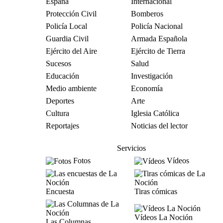
España
Internacional
Protección Civil
Bomberos
Policía Local
Policía Nacional
Guardia Civil
Armada Española
Ejército del Aire
Ejército de Tierra
Sucesos
Salud
Educación
Investigación
Medio ambiente
Economía
Deportes
Arte
Cultura
Iglesia Católica
Reportajes
Noticias del lector
Servicios
Fotos
Vídeos
Encuesta
Tiras cómicas
Vídeos La Noción
Las Columnas