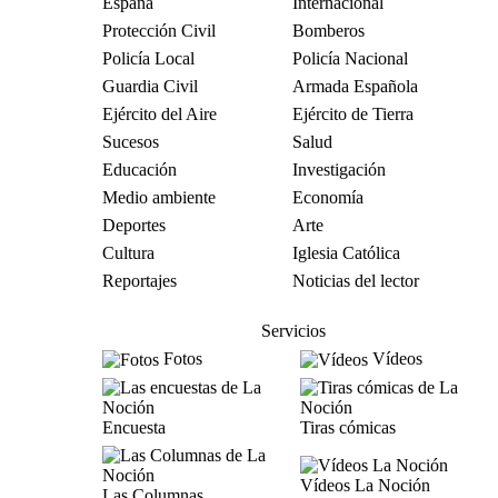
España
Internacional
Protección Civil
Bomberos
Policía Local
Policía Nacional
Guardia Civil
Armada Española
Ejército del Aire
Ejército de Tierra
Sucesos
Salud
Educación
Investigación
Medio ambiente
Economía
Deportes
Arte
Cultura
Iglesia Católica
Reportajes
Noticias del lector
Servicios
Fotos
Vídeos
Encuesta
Tiras cómicas
Vídeos La Noción
Las Columnas