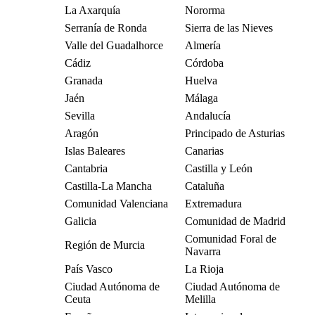
La Axarquía
Nororma
Serranía de Ronda
Sierra de las Nieves
Valle del Guadalhorce
Almería
Cádiz
Córdoba
Granada
Huelva
Jaén
Málaga
Sevilla
Andalucía
Aragón
Principado de Asturias
Islas Baleares
Canarias
Cantabria
Castilla y León
Castilla-La Mancha
Cataluña
Comunidad Valenciana
Extremadura
Galicia
Comunidad de Madrid
Comunidad Foral de
Región de Murcia
Navarra
País Vasco
La Rioja
Ciudad Autónoma de
Ciudad Autónoma de
Ceuta
Melilla