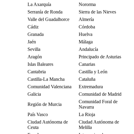
La Axarquía
Nororma
Serranía de Ronda
Sierra de las Nieves
Valle del Guadalhorce
Almería
Cádiz
Córdoba
Granada
Huelva
Jaén
Málaga
Sevilla
Andalucía
Aragón
Principado de Asturias
Islas Baleares
Canarias
Cantabria
Castilla y León
Castilla-La Mancha
Cataluña
Comunidad Valenciana
Extremadura
Galicia
Comunidad de Madrid
Comunidad Foral de
Región de Murcia
Navarra
País Vasco
La Rioja
Ciudad Autónoma de
Ciudad Autónoma de
Ceuta
Melilla