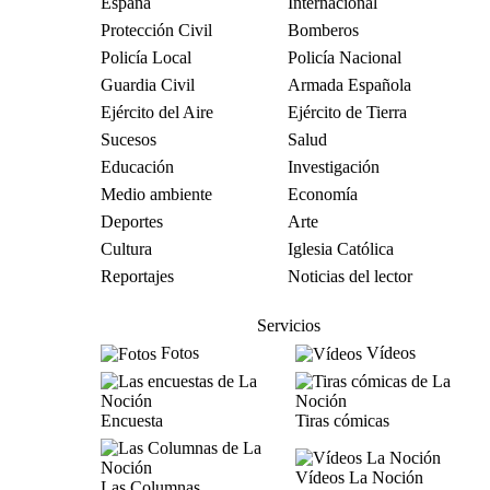
España
Internacional
Protección Civil
Bomberos
Policía Local
Policía Nacional
Guardia Civil
Armada Española
Ejército del Aire
Ejército de Tierra
Sucesos
Salud
Educación
Investigación
Medio ambiente
Economía
Deportes
Arte
Cultura
Iglesia Católica
Reportajes
Noticias del lector
Servicios
Fotos
Vídeos
Encuesta
Tiras cómicas
Vídeos La Noción
Las Columnas