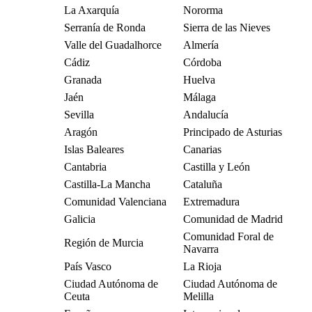
La Axarquía
Nororma
Serranía de Ronda
Sierra de las Nieves
Valle del Guadalhorce
Almería
Cádiz
Córdoba
Granada
Huelva
Jaén
Málaga
Sevilla
Andalucía
Aragón
Principado de Asturias
Islas Baleares
Canarias
Cantabria
Castilla y León
Castilla-La Mancha
Cataluña
Comunidad Valenciana
Extremadura
Galicia
Comunidad de Madrid
Comunidad Foral de
Región de Murcia
Navarra
País Vasco
La Rioja
Ciudad Autónoma de
Ciudad Autónoma de
Ceuta
Melilla