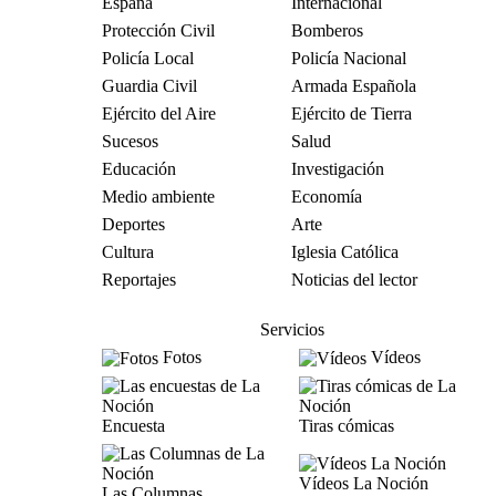
España
Internacional
Protección Civil
Bomberos
Policía Local
Policía Nacional
Guardia Civil
Armada Española
Ejército del Aire
Ejército de Tierra
Sucesos
Salud
Educación
Investigación
Medio ambiente
Economía
Deportes
Arte
Cultura
Iglesia Católica
Reportajes
Noticias del lector
Servicios
Fotos
Vídeos
Encuesta
Tiras cómicas
Vídeos La Noción
Las Columnas