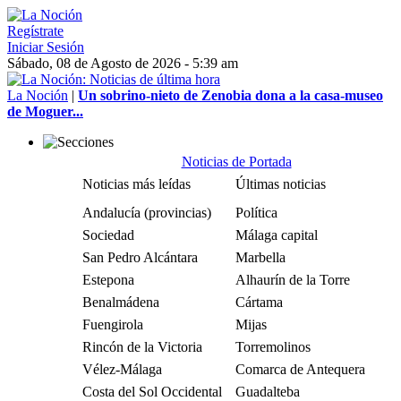
Regístrate
Iniciar Sesión
Sábado, 08 de Agosto de 2026 - 5:39 am
La Noción
|
Un sobrino-nieto de Zenobia dona a la casa-museo
de Moguer...
Noticias de Portada
Noticias más leídas
Últimas noticias
Andalucía (provincias)
Política
Sociedad
Málaga capital
San Pedro Alcántara
Marbella
Estepona
Alhaurín de la Torre
Benalmádena
Cártama
Fuengirola
Mijas
Rincón de la Victoria
Torremolinos
Vélez-Málaga
Comarca de Antequera
Costa del Sol Occidental
Guadalteba