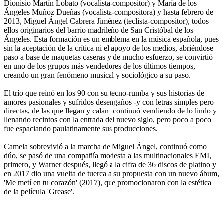
Dionisio Martín Lobato (vocalista-compositor) y María de los
Ángeles Muñoz Dueñas (vocalista-compositora) y hasta febrero de
2013, Miguel Ángel Cabrera Jiménez (teclista-compositor), todos
ellos originarios del barrio madrileño de San Cristóbal de los
Ángeles. Esta formación es un emblema en la música española, pues
sin la aceptación de la crítica ni el apoyo de los medios, abriéndose
paso a base de maquetas caseras y de mucho esfuerzo, se convirtió
en uno de los grupos más vendedores de los últimos tiempos,
creando un gran fenómeno musical y sociológico a su paso.
El trío que reinó en los 90 con su tecno-rumba y sus historias de
amores pasionales y sufridos desengaños -y con letras simples pero
directas, de las que llegan y calan- continuó vendiendo de lo lindo y
llenando recintos con la entrada del nuevo siglo, pero poco a poco
fue espaciando paulatinamente sus producciones.
Camela sobrevivió a la marcha de Miguel Ángel, continuó como
dúo, se pasó de una compañía modesta a las multinacionales EMI,
primero, y Warner después, llegó a la cifra de 36 discos de platino y
en 2017 dio una vuelta de tuerca a su propuesta con un nuevo ábum,
'Me metí en tu corazón' (2017), que promocionaron con la estética
de la película 'Grease'.