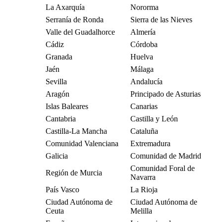
La Axarquía
Nororma
Serranía de Ronda
Sierra de las Nieves
Valle del Guadalhorce
Almería
Cádiz
Córdoba
Granada
Huelva
Jaén
Málaga
Sevilla
Andalucía
Aragón
Principado de Asturias
Islas Baleares
Canarias
Cantabria
Castilla y León
Castilla-La Mancha
Cataluña
Comunidad Valenciana
Extremadura
Galicia
Comunidad de Madrid
Comunidad Foral de
Región de Murcia
Navarra
País Vasco
La Rioja
Ciudad Autónoma de
Ciudad Autónoma de
Ceuta
Melilla