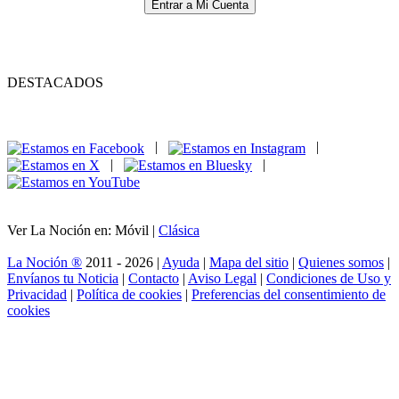
Entrar a Mi Cuenta
DESTACADOS
|
|
|
|
Ver La Noción en: Móvil |
Clásica
La Noción ®
2011 - 2026 |
Ayuda
|
Mapa del sitio
|
Quienes somos
|
Envíanos tu Noticia
|
Contacto
|
Aviso Legal
|
Condiciones de Uso y
Privacidad
|
Política de cookies
|
Preferencias del consentimiento de
cookies