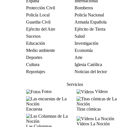
España
Internacional
Protección Civil
Bomberos
Policía Local
Policía Nacional
Guardia Civil
Armada Española
Ejército del Aire
Ejército de Tierra
Sucesos
Salud
Educación
Investigación
Medio ambiente
Economía
Deportes
Arte
Cultura
Iglesia Católica
Reportajes
Noticias del lector
Servicios
Fotos
Vídeos
Encuesta
Tiras cómicas
Vídeos La Noción
Las Columnas