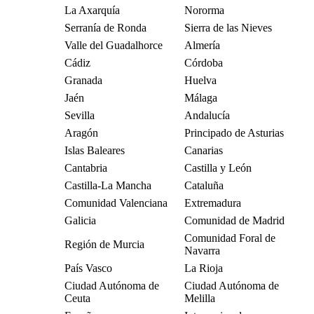
La Axarquía
Nororma
Serranía de Ronda
Sierra de las Nieves
Valle del Guadalhorce
Almería
Cádiz
Córdoba
Granada
Huelva
Jaén
Málaga
Sevilla
Andalucía
Aragón
Principado de Asturias
Islas Baleares
Canarias
Cantabria
Castilla y León
Castilla-La Mancha
Cataluña
Comunidad Valenciana
Extremadura
Galicia
Comunidad de Madrid
Comunidad Foral de
Región de Murcia
Navarra
País Vasco
La Rioja
Ciudad Autónoma de
Ciudad Autónoma de
Ceuta
Melilla