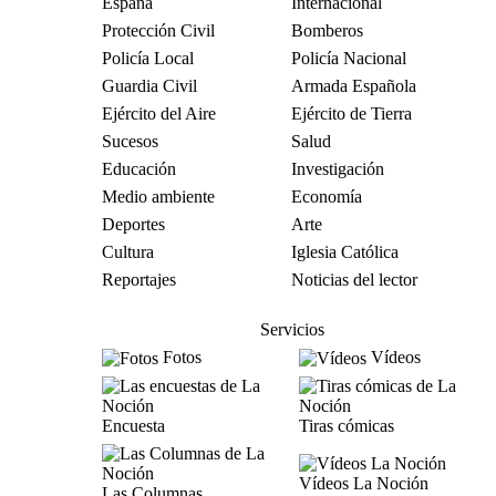
España
Internacional
Protección Civil
Bomberos
Policía Local
Policía Nacional
Guardia Civil
Armada Española
Ejército del Aire
Ejército de Tierra
Sucesos
Salud
Educación
Investigación
Medio ambiente
Economía
Deportes
Arte
Cultura
Iglesia Católica
Reportajes
Noticias del lector
Servicios
Fotos
Vídeos
Encuesta
Tiras cómicas
Vídeos La Noción
Las Columnas