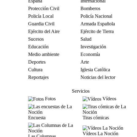
España
Internacional
Protección Civil
Bomberos
Policía Local
Policía Nacional
Guardia Civil
Armada Española
Ejército del Aire
Ejército de Tierra
Sucesos
Salud
Educación
Investigación
Medio ambiente
Economía
Deportes
Arte
Cultura
Iglesia Católica
Reportajes
Noticias del lector
Servicios
Fotos
Vídeos
Encuesta
Tiras cómicas
Vídeos La Noción
Las Columnas