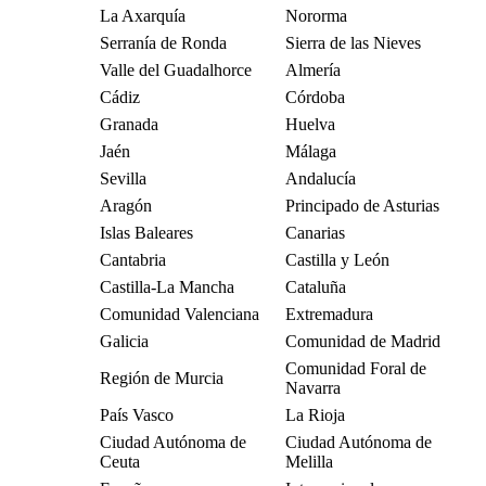
La Axarquía
Nororma
Serranía de Ronda
Sierra de las Nieves
Valle del Guadalhorce
Almería
Cádiz
Córdoba
Granada
Huelva
Jaén
Málaga
Sevilla
Andalucía
Aragón
Principado de Asturias
Islas Baleares
Canarias
Cantabria
Castilla y León
Castilla-La Mancha
Cataluña
Comunidad Valenciana
Extremadura
Galicia
Comunidad de Madrid
Comunidad Foral de
Región de Murcia
Navarra
País Vasco
La Rioja
Ciudad Autónoma de
Ciudad Autónoma de
Ceuta
Melilla