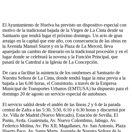
El Ayuntamiento de Huelva ha previsto un dispositivo especial con
motivo de la tradicional bajada de la Virgen de La Cinta desde su
Santuario que tendrá lugar el próximo domingo. Un acto de gran
arraigo en la capital que este año, con consecuencia de las obras en
la Avenida Manuel Siurot y en la Plaza de La Merced, lleva
aparejado un cambio de itinerario en la tradicional procesión y en el
lugar donde se celebrará la novena y la Función Principal, que
pasará de la Catedral a la Iglesia de La Concepción.
De cara a facilitar la asistencia de los onubenses al Santuario de
Nuestra Señora de La Cinta, donde tendrá lugar la misa previa a la
bajada a las 6.00 horas, el Consistorio, a través de la Empresa
Municipal de Transportes Urbanos (EMTUSA) ha dispuesto para el
domingo 20 de agosto un servicio especial de autobuses.
El servicio saldrá desde el andén de las líneas 2 y 6 de la parada
central de Zafra a las 5:30, 5:50, 6:10 y 6:30 horas y discurrirá por
Av. Villa de Madrid (Nuevo Mercado), Estación de Sevilla, El
Punto, Avda. Guatemala, Av. Nuevo Colombino, Jabugo. Av.
Federico Molina, Av. Pío XII, Magallanes, Av. San Antonio, Plaza
Huerto Paco, Av. Santa Marta, Avenida de Nuestra Señora de la