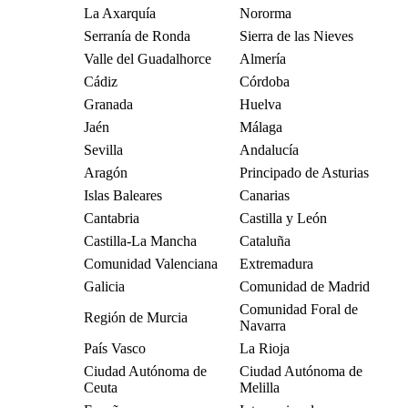
La Axarquía
Nororma
Serranía de Ronda
Sierra de las Nieves
Valle del Guadalhorce
Almería
Cádiz
Córdoba
Granada
Huelva
Jaén
Málaga
Sevilla
Andalucía
Aragón
Principado de Asturias
Islas Baleares
Canarias
Cantabria
Castilla y León
Castilla-La Mancha
Cataluña
Comunidad Valenciana
Extremadura
Galicia
Comunidad de Madrid
Comunidad Foral de
Región de Murcia
Navarra
País Vasco
La Rioja
Ciudad Autónoma de
Ciudad Autónoma de
Ceuta
Melilla