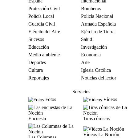
España
Internacional
Protección Civil
Bomberos
Policía Local
Policía Nacional
Guardia Civil
Armada Española
Ejército del Aire
Ejército de Tierra
Sucesos
Salud
Educación
Investigación
Medio ambiente
Economía
Deportes
Arte
Cultura
Iglesia Católica
Reportajes
Noticias del lector
Servicios
Fotos
Vídeos
Encuesta
Tiras cómicas
Vídeos La Noción
Las Columnas