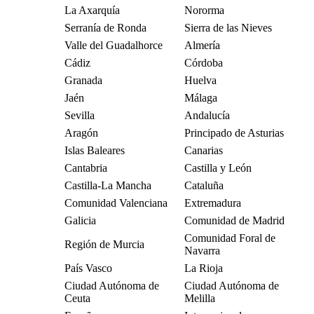
La Axarquía
Nororma
Serranía de Ronda
Sierra de las Nieves
Valle del Guadalhorce
Almería
Cádiz
Córdoba
Granada
Huelva
Jaén
Málaga
Sevilla
Andalucía
Aragón
Principado de Asturias
Islas Baleares
Canarias
Cantabria
Castilla y León
Castilla-La Mancha
Cataluña
Comunidad Valenciana
Extremadura
Galicia
Comunidad de Madrid
Comunidad Foral de
Región de Murcia
Navarra
País Vasco
La Rioja
Ciudad Autónoma de
Ciudad Autónoma de
Ceuta
Melilla