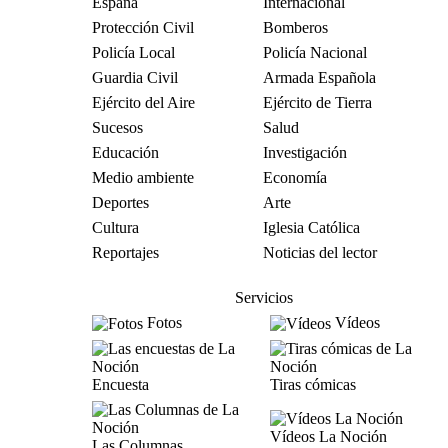
España
Internacional
Protección Civil
Bomberos
Policía Local
Policía Nacional
Guardia Civil
Armada Española
Ejército del Aire
Ejército de Tierra
Sucesos
Salud
Educación
Investigación
Medio ambiente
Economía
Deportes
Arte
Cultura
Iglesia Católica
Reportajes
Noticias del lector
Servicios
Fotos
Vídeos
Encuesta
Tiras cómicas
Vídeos La Noción
Las Columnas