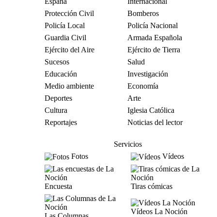
España
Internacional
Protección Civil
Bomberos
Policía Local
Policía Nacional
Guardia Civil
Armada Española
Ejército del Aire
Ejército de Tierra
Sucesos
Salud
Educación
Investigación
Medio ambiente
Economía
Deportes
Arte
Cultura
Iglesia Católica
Reportajes
Noticias del lector
Servicios
Fotos
Vídeos
Encuesta
Tiras cómicas
Vídeos La Noción
Las Columnas