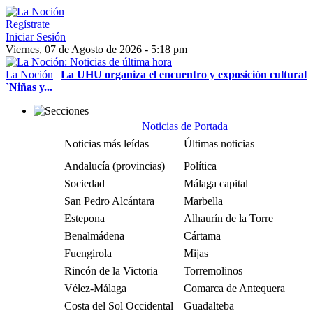
Regístrate
Iniciar Sesión
Viernes, 07 de Agosto de 2026 - 5:18 pm
La Noción
|
La UHU organiza el encuentro y exposición cultural
`Niñas y...
Noticias de Portada
Noticias más leídas
Últimas noticias
Andalucía (provincias)
Política
Sociedad
Málaga capital
San Pedro Alcántara
Marbella
Estepona
Alhaurín de la Torre
Benalmádena
Cártama
Fuengirola
Mijas
Rincón de la Victoria
Torremolinos
Vélez-Málaga
Comarca de Antequera
Costa del Sol Occidental
Guadalteba