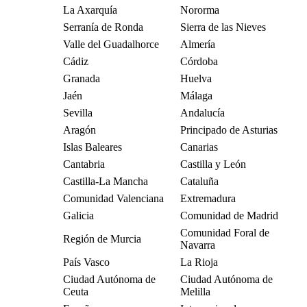
La Axarquía
Nororma
Serranía de Ronda
Sierra de las Nieves
Valle del Guadalhorce
Almería
Cádiz
Córdoba
Granada
Huelva
Jaén
Málaga
Sevilla
Andalucía
Aragón
Principado de Asturias
Islas Baleares
Canarias
Cantabria
Castilla y León
Castilla-La Mancha
Cataluña
Comunidad Valenciana
Extremadura
Galicia
Comunidad de Madrid
Comunidad Foral de
Región de Murcia
Navarra
País Vasco
La Rioja
Ciudad Autónoma de
Ciudad Autónoma de
Ceuta
Melilla