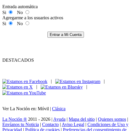
Entrada automática
Si
No
Agregarme a los usuarios activos
Si
No
Entrar a Mi Cuenta
DESTACADOS
|
|
|
|
Ver La Noción en: Móvil |
Clásica
La Noción ®
2011 - 2026 |
Ayuda
|
Mapa del sitio
|
Quienes somos
|
Envíanos tu Noticia
|
Contacto
|
Aviso Legal
|
Condiciones de Uso y
Privacidad
|
Política de cookies
|
Preferencias del consentimiento de