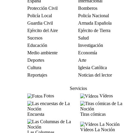
España
Internacional
Protección Civil
Bomberos
Policía Local
Policía Nacional
Guardia Civil
Armada Española
Ejército del Aire
Ejército de Tierra
Sucesos
Salud
Educación
Investigación
Medio ambiente
Economía
Deportes
Arte
Cultura
Iglesia Católica
Reportajes
Noticias del lector
Servicios
Fotos
Vídeos
Encuesta
Tiras cómicas
Vídeos La Noción
Las Columnas