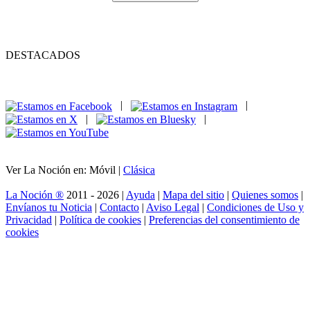
DESTACADOS
|
|
|
|
Ver La Noción en: Móvil |
Clásica
La Noción ®
2011 - 2026 |
Ayuda
|
Mapa del sitio
|
Quienes somos
|
Envíanos tu Noticia
|
Contacto
|
Aviso Legal
|
Condiciones de Uso y
Privacidad
|
Política de cookies
|
Preferencias del consentimiento de
cookies