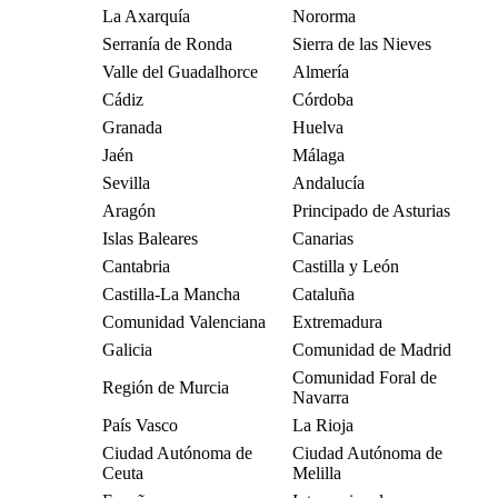
La Axarquía
Nororma
Serranía de Ronda
Sierra de las Nieves
Valle del Guadalhorce
Almería
Cádiz
Córdoba
Granada
Huelva
Jaén
Málaga
Sevilla
Andalucía
Aragón
Principado de Asturias
Islas Baleares
Canarias
Cantabria
Castilla y León
Castilla-La Mancha
Cataluña
Comunidad Valenciana
Extremadura
Galicia
Comunidad de Madrid
Comunidad Foral de
Región de Murcia
Navarra
País Vasco
La Rioja
Ciudad Autónoma de
Ciudad Autónoma de
Ceuta
Melilla