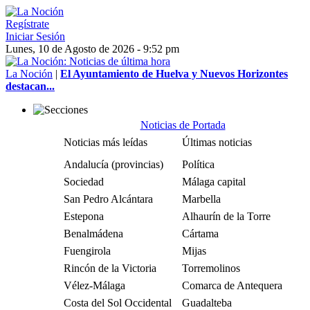
Regístrate
Iniciar Sesión
Lunes, 10 de Agosto de 2026 - 9:52 pm
La Noción
|
El Ayuntamiento de Huelva y Nuevos Horizontes
destacan...
Noticias de Portada
Noticias más leídas
Últimas noticias
Andalucía (provincias)
Política
Sociedad
Málaga capital
San Pedro Alcántara
Marbella
Estepona
Alhaurín de la Torre
Benalmádena
Cártama
Fuengirola
Mijas
Rincón de la Victoria
Torremolinos
Vélez-Málaga
Comarca de Antequera
Costa del Sol Occidental
Guadalteba