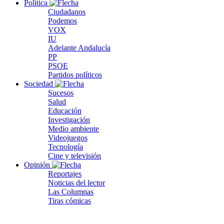
Política
Ciudadanos
Podemos
VOX
IU
Adelante Andalucía
PP
PSOE
Partidos políticos
Sociedad
Sucesos
Salud
Educación
Investigación
Medio ambiente
Videojuegos
Tecnología
Cine y televisión
Opinión
Reportajes
Noticias del lector
Las Columnas
Tiras cómicas