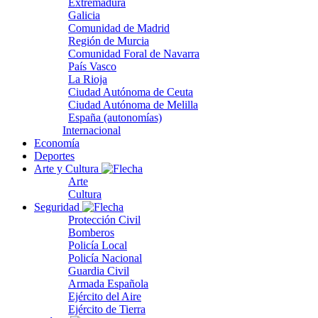
Extremadura
Galicia
Comunidad de Madrid
Región de Murcia
Comunidad Foral de Navarra
País Vasco
La Rioja
Ciudad Autónoma de Ceuta
Ciudad Autónoma de Melilla
España (autonomías)
Internacional
Economía
Deportes
Arte y Cultura
Arte
Cultura
Seguridad
Protección Civil
Bomberos
Policía Local
Policía Nacional
Guardia Civil
Armada Española
Ejército del Aire
Ejército de Tierra