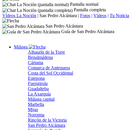
Pantalla normal
Pantalla completa
Vídeos La Noción
|
San Pedro Alcántara
|
Fotos
|
Vídeos
|
Tu Noticia
San Pedro Alcántara
Guía de San Pedro Alcántara
Málaga
Alhaurín de la Torre
Benalmádena
Cártama
Comarca de Antequera
Costa del Sol Occidental
Estepona
Fuengirola
Guadalteba
La Axarquía
Málaga capital
Marbella
Mijas
Nororma
Rincón de la Victoria
San Pedro Alcántara