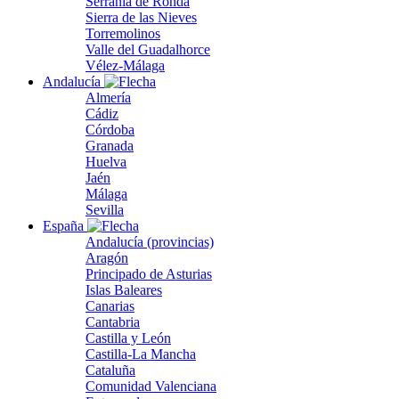
Serranía de Ronda
Sierra de las Nieves
Torremolinos
Valle del Guadalhorce
Vélez-Málaga
Andalucía
Almería
Cádiz
Córdoba
Granada
Huelva
Jaén
Málaga
Sevilla
España
Andalucía (provincias)
Aragón
Principado de Asturias
Islas Baleares
Canarias
Cantabria
Castilla y León
Castilla-La Mancha
Cataluña
Comunidad Valenciana