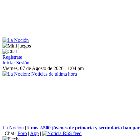
Regístrate
Iniciar Sesión
Viernes, 07 de Agosto de 2026 - 1:04 pm
La Noción
|
Unos 2.500 jóvenes de primaria y secundaria han part
|
Chat
|
Foro
|
App
|