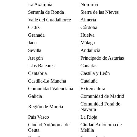
La Axarquía
Nororma
Serranía de Ronda
Sierra de las Nieves
Valle del Guadalhorce
Almería
Cádiz
Córdoba
Granada
Huelva
Jaén
Málaga
Sevilla
Andalucía
Aragón
Principado de Asturias
Islas Baleares
Canarias
Cantabria
Castilla y León
Castilla-La Mancha
Cataluña
Comunidad Valenciana
Extremadura
Galicia
Comunidad de Madrid
Comunidad Foral de
Región de Murcia
Navarra
País Vasco
La Rioja
Ciudad Autónoma de
Ciudad Autónoma de
Ceuta
Melilla