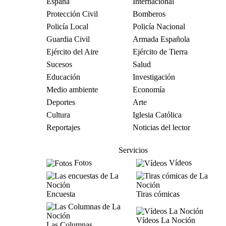
España
Internacional
Protección Civil
Bomberos
Policía Local
Policía Nacional
Guardia Civil
Armada Española
Ejército del Aire
Ejército de Tierra
Sucesos
Salud
Educación
Investigación
Medio ambiente
Economía
Deportes
Arte
Cultura
Iglesia Católica
Reportajes
Noticias del lector
Servicios
Fotos
Vídeos
Encuesta
Tiras cómicas
Vídeos La Noción
Las Columnas