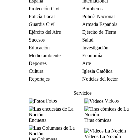
España
Internacional
Protección Civil
Bomberos
Policía Local
Policía Nacional
Guardia Civil
Armada Española
Ejército del Aire
Ejército de Tierra
Sucesos
Salud
Educación
Investigación
Medio ambiente
Economía
Deportes
Arte
Cultura
Iglesia Católica
Reportajes
Noticias del lector
Servicios
Fotos
Vídeos
Encuesta
Tiras cómicas
Vídeos La Noción
Las Columnas