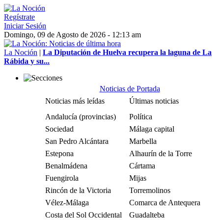
Regístrate
Iniciar Sesión
Domingo, 09 de Agosto de 2026 - 12:13 am
La Noción
|
La Diputación de Huelva recupera la laguna de La
Rábida y su...
Noticias de Portada
Noticias más leídas
Últimas noticias
Andalucía (provincias)
Política
Sociedad
Málaga capital
San Pedro Alcántara
Marbella
Estepona
Alhaurín de la Torre
Benalmádena
Cártama
Fuengirola
Mijas
Rincón de la Victoria
Torremolinos
Vélez-Málaga
Comarca de Antequera
Costa del Sol Occidental
Guadalteba