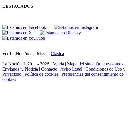
DESTACADOS
|
|
|
|
Ver La Noción en: Móvil |
Clásica
La Noción ®
2011 - 2026 |
Ayuda
|
Mapa del sitio
|
Quienes somos
|
Envíanos tu Noticia
|
Contacto
|
Aviso Legal
|
Condiciones de Uso y
Privacidad
|
Política de cookies
|
Preferencias del consentimiento de
cookies