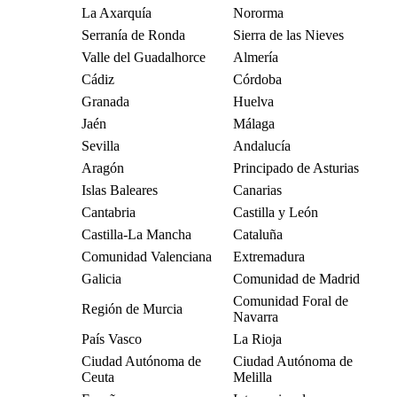
La Axarquía
Nororma
Serranía de Ronda
Sierra de las Nieves
Valle del Guadalhorce
Almería
Cádiz
Córdoba
Granada
Huelva
Jaén
Málaga
Sevilla
Andalucía
Aragón
Principado de Asturias
Islas Baleares
Canarias
Cantabria
Castilla y León
Castilla-La Mancha
Cataluña
Comunidad Valenciana
Extremadura
Galicia
Comunidad de Madrid
Comunidad Foral de
Región de Murcia
Navarra
País Vasco
La Rioja
Ciudad Autónoma de
Ciudad Autónoma de
Ceuta
Melilla