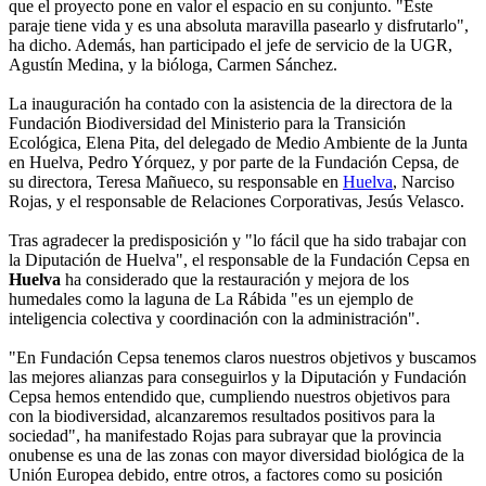
que el proyecto pone en valor el espacio en su conjunto. "Este
paraje tiene vida y es una absoluta maravilla pasearlo y disfrutarlo",
ha dicho. Además, han participado el jefe de servicio de la UGR,
Agustín Medina, y la bióloga, Carmen Sánchez.
La inauguración ha contado con la asistencia de la directora de la
Fundación Biodiversidad del Ministerio para la Transición
Ecológica, Elena Pita, del delegado de Medio Ambiente de la Junta
en Huelva, Pedro Yórquez, y por parte de la Fundación Cepsa, de
su directora, Teresa Mañueco, su responsable en
Huelva
, Narciso
Rojas, y el responsable de Relaciones Corporativas, Jesús Velasco.
Tras agradecer la predisposición y "lo fácil que ha sido trabajar con
la Diputación de Huelva", el responsable de la Fundación Cepsa en
Huelva
ha considerado que la restauración y mejora de los
humedales como la laguna de La Rábida "es un ejemplo de
inteligencia colectiva y coordinación con la administración".
"En Fundación Cepsa tenemos claros nuestros objetivos y buscamos
las mejores alianzas para conseguirlos y la Diputación y Fundación
Cepsa hemos entendido que, cumpliendo nuestros objetivos para
con la biodiversidad, alcanzaremos resultados positivos para la
sociedad", ha manifestado Rojas para subrayar que la provincia
onubense es una de las zonas con mayor diversidad biológica de la
Unión Europea debido, entre otros, a factores como su posición