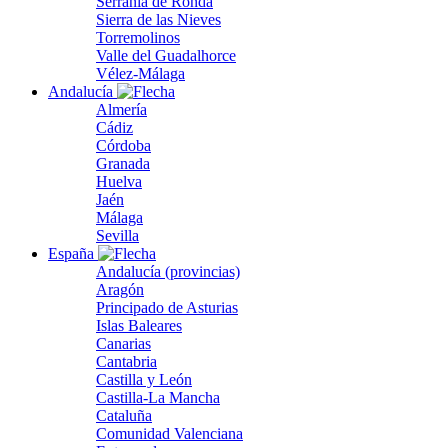
Serranía de Ronda
Sierra de las Nieves
Torremolinos
Valle del Guadalhorce
Vélez-Málaga
Andalucía
Almería
Cádiz
Córdoba
Granada
Huelva
Jaén
Málaga
Sevilla
España
Andalucía (provincias)
Aragón
Principado de Asturias
Islas Baleares
Canarias
Cantabria
Castilla y León
Castilla-La Mancha
Cataluña
Comunidad Valenciana