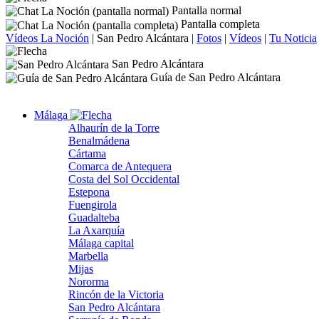
Pantalla normal
Pantalla completa
Vídeos La Noción
|
San Pedro Alcántara
|
Fotos
|
Vídeos
|
Tu Noticia
San Pedro Alcántara
Guía de San Pedro Alcántara
Málaga
Alhaurín de la Torre
Benalmádena
Cártama
Comarca de Antequera
Costa del Sol Occidental
Estepona
Fuengirola
Guadalteba
La Axarquía
Málaga capital
Marbella
Mijas
Nororma
Rincón de la Victoria
San Pedro Alcántara