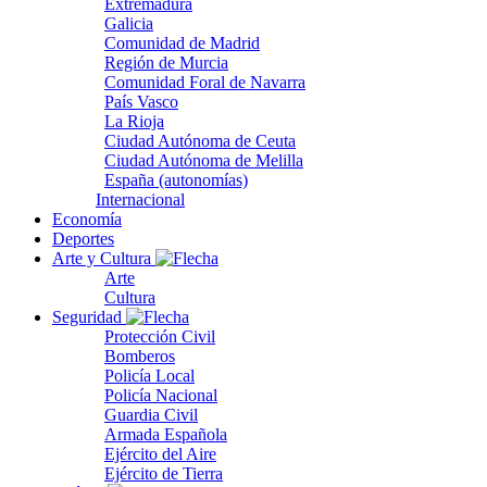
Extremadura
Galicia
Comunidad de Madrid
Región de Murcia
Comunidad Foral de Navarra
País Vasco
La Rioja
Ciudad Autónoma de Ceuta
Ciudad Autónoma de Melilla
España (autonomías)
Internacional
Economía
Deportes
Arte y Cultura
Arte
Cultura
Seguridad
Protección Civil
Bomberos
Policía Local
Policía Nacional
Guardia Civil
Armada Española
Ejército del Aire
Ejército de Tierra