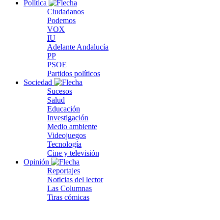
Política
Ciudadanos
Podemos
VOX
IU
Adelante Andalucía
PP
PSOE
Partidos políticos
Sociedad
Sucesos
Salud
Educación
Investigación
Medio ambiente
Videojuegos
Tecnología
Cine y televisión
Opinión
Reportajes
Noticias del lector
Las Columnas
Tiras cómicas