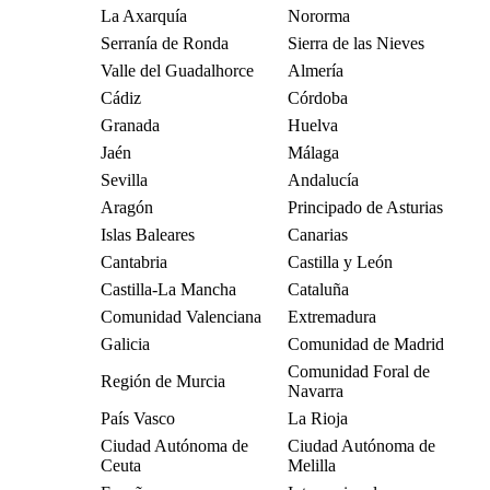
La Axarquía
Nororma
Serranía de Ronda
Sierra de las Nieves
Valle del Guadalhorce
Almería
Cádiz
Córdoba
Granada
Huelva
Jaén
Málaga
Sevilla
Andalucía
Aragón
Principado de Asturias
Islas Baleares
Canarias
Cantabria
Castilla y León
Castilla-La Mancha
Cataluña
Comunidad Valenciana
Extremadura
Galicia
Comunidad de Madrid
Comunidad Foral de
Región de Murcia
Navarra
País Vasco
La Rioja
Ciudad Autónoma de
Ciudad Autónoma de
Ceuta
Melilla