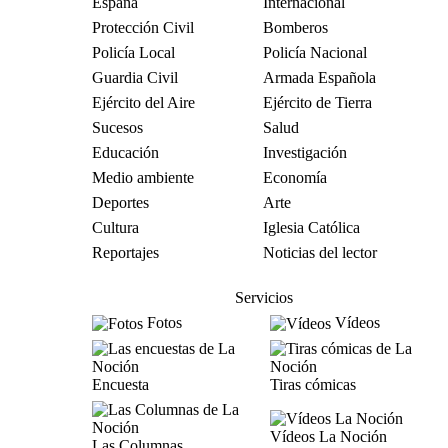
España
Internacional
Protección Civil
Bomberos
Policía Local
Policía Nacional
Guardia Civil
Armada Española
Ejército del Aire
Ejército de Tierra
Sucesos
Salud
Educación
Investigación
Medio ambiente
Economía
Deportes
Arte
Cultura
Iglesia Católica
Reportajes
Noticias del lector
Servicios
Fotos
Vídeos
Encuesta
Tiras cómicas
Vídeos La Noción
Las Columnas