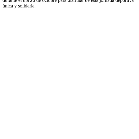
durante el día 26 de octubre para disfrutar de esta jornada deportiva
única y solidaria.