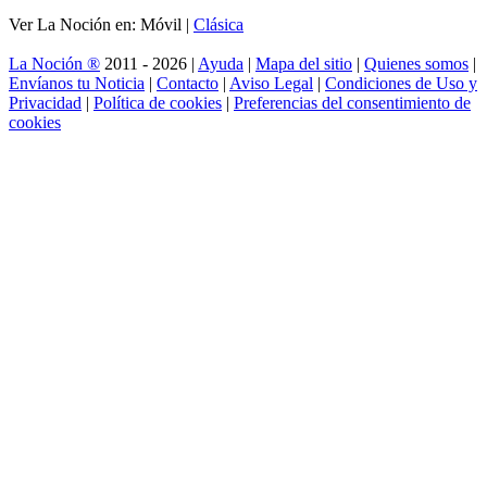
Ver La Noción en: Móvil |
Clásica
La Noción ®
2011 - 2026 |
Ayuda
|
Mapa del sitio
|
Quienes somos
|
Envíanos tu Noticia
|
Contacto
|
Aviso Legal
|
Condiciones de Uso y
Privacidad
|
Política de cookies
|
Preferencias del consentimiento de
cookies