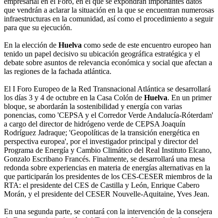
empresarial en el Foro, en el que se expondrán importantes datos
que vendrán a aclarar la situación en la que se encuentran numerosas
infraestructuras en la comunidad, así como el procedimiento a seguir
para que su ejecución.
En la elección de
Huelva
como sede de este encuentro europeo han
tenido un papel decisivo su ubicación geográfica estratégica y el
debate sobre asuntos de relevancia económica y social que afectan a
las regiones de la fachada atlántica.
El I Foro Europeo de la Red Transnacional Atlántica se desarrollará
los días 3 y 4 de octubre en la Casa Colón de
Huelva
. En un primer
bloque, se abordarán la sostenibilidad y energía con varias
ponencias, como 'CEPSA y el Corredor Verde Andalucía-Róterdam'
a cargo del director de hidrógeno verde de CEPSA Joaquín
Rodríguez Jadraque; 'Geopolíticas de la transición energética en
perspectiva europea', por el investigador principal y director del
Programa de Energía y Cambio Climático del Real Instituto Elcano,
Gonzalo Escribano Francés. Finalmente, se desarrollará una mesa
redonda sobre experiencias en materia de energías alternativas en la
que participarán los presidentes de los CES-CESER miembros de la
RTA: el presidente del CES de Castilla y León, Enrique Cabero
Morán, y el presidente del CESER Nouvelle-Aquitaine, Yves Jean.
En una segunda parte, se contará con la intervención de la consejera