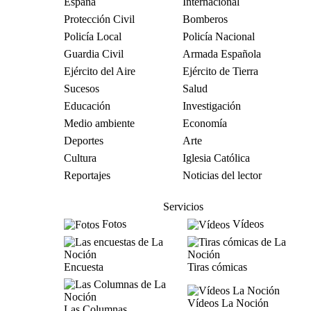
España
Internacional
Protección Civil
Bomberos
Policía Local
Policía Nacional
Guardia Civil
Armada Española
Ejército del Aire
Ejército de Tierra
Sucesos
Salud
Educación
Investigación
Medio ambiente
Economía
Deportes
Arte
Cultura
Iglesia Católica
Reportajes
Noticias del lector
Servicios
Fotos
Vídeos
Encuesta
Tiras cómicas
Vídeos La Noción
Las Columnas