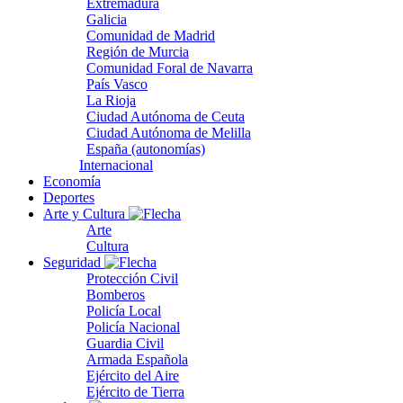
Extremadura
Galicia
Comunidad de Madrid
Región de Murcia
Comunidad Foral de Navarra
País Vasco
La Rioja
Ciudad Autónoma de Ceuta
Ciudad Autónoma de Melilla
España (autonomías)
Internacional
Economía
Deportes
Arte y Cultura
Arte
Cultura
Seguridad
Protección Civil
Bomberos
Policía Local
Policía Nacional
Guardia Civil
Armada Española
Ejército del Aire
Ejército de Tierra