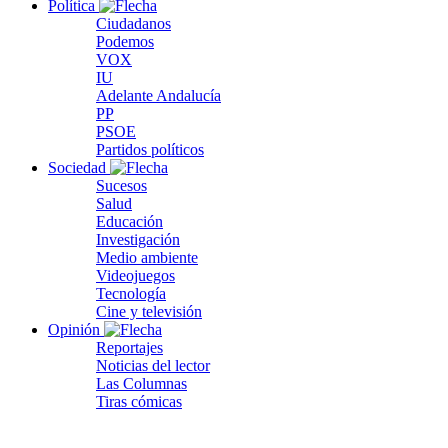
Política
Ciudadanos
Podemos
VOX
IU
Adelante Andalucía
PP
PSOE
Partidos políticos
Sociedad
Sucesos
Salud
Educación
Investigación
Medio ambiente
Videojuegos
Tecnología
Cine y televisión
Opinión
Reportajes
Noticias del lector
Las Columnas
Tiras cómicas