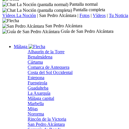
Pantalla normal
Pantalla completa
Vídeos La Noción
|
San Pedro Alcántara
|
Fotos
|
Vídeos
|
Tu Noticia
San Pedro Alcántara
Guía de San Pedro Alcántara
Málaga
Alhaurín de la Torre
Benalmádena
Cártama
Comarca de Antequera
Costa del Sol Occidental
Estepona
Fuengirola
Guadalteba
La Axarquía
Málaga capital
Marbella
Mijas
Nororma
Rincón de la Victoria
San Pedro Alcántara