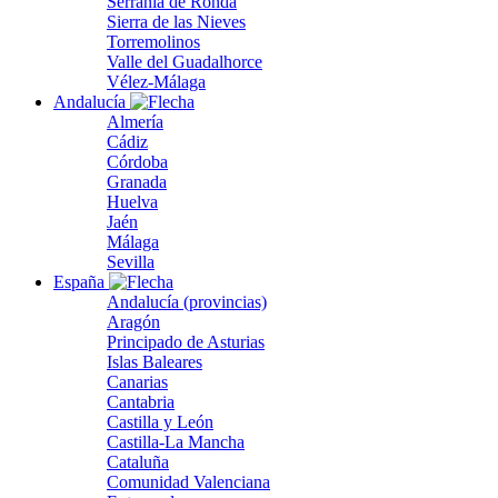
Serranía de Ronda
Sierra de las Nieves
Torremolinos
Valle del Guadalhorce
Vélez-Málaga
Andalucía
Almería
Cádiz
Córdoba
Granada
Huelva
Jaén
Málaga
Sevilla
España
Andalucía (provincias)
Aragón
Principado de Asturias
Islas Baleares
Canarias
Cantabria
Castilla y León
Castilla-La Mancha
Cataluña
Comunidad Valenciana