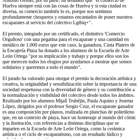
Antonio Gemio, por su parte, ha señalado que "el comercio de
Huelva siempre está con las cosas de Huelva y si esta ciudad es
diversa, su comercio también lo es, porque nos sentimos
profundamente choqueros y estamos encantados de poner nuestros
escaparates al servicio del colectivo Lgtbiq+".
El premio, integrado por un certificado, el distintivo 'Comercio
Orgulloso' con una pegatina para el escaparate y una cantidad en
metálico de 1.000 euros que este caso, la ganadora, Cinta Platero de
la Encajería Plaza ha donado a los alumnos de la Escuela de Arte
León Ortega "por su implicación y trabajo y porque ellos son los
que merecen todos los elogios por ayudarnos a mostrar que somos
solidarios y queremos a todo el mundo".
El jurado ha valorado para otorgar el premio la decoración artística y
creativa, la originalidad y sensibilización sobre la importancia de una
sociedad respetuosa con la diversidad de género y su contribución a
la normalización y visibilidad del colectivo desde todos los ámbitos.
Realizado por los alumnos Mijaíl Trubéjin, Paula Aquino y Josema
López, dirigidos por el profesor Sergio Cruz, el escaparate ganador
es una composición por planos, realizada en planchas de polietileno
que, en un contexto de playa, hace un homenaje al mundo del cómic
y la ilustración, con referencias a distintas disciplinas que se
imparten en la Escuela de Arte León Ortega, como la cerámica
artística o el ciclo de escaparatismo, con un resultado lúdico y