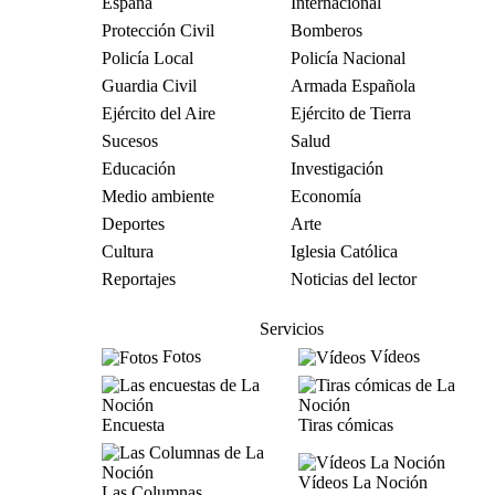
España
Internacional
Protección Civil
Bomberos
Policía Local
Policía Nacional
Guardia Civil
Armada Española
Ejército del Aire
Ejército de Tierra
Sucesos
Salud
Educación
Investigación
Medio ambiente
Economía
Deportes
Arte
Cultura
Iglesia Católica
Reportajes
Noticias del lector
Servicios
Fotos
Vídeos
Encuesta
Tiras cómicas
Vídeos La Noción
Las Columnas