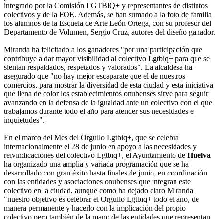
integrado por la Comisión LGTBIQ+ y representantes de distintos
colectivos y de la FOE. Además, se han sumado a la foto de familia
los alumnos de la Escuela de Arte León Ortega, con su profesor del
Departamento de Volumen, Sergio Cruz, autores del diseño ganador.
Miranda ha felicitado a los ganadores "por una participación que
contribuye a dar mayor visibilidad al colectivo Lgtbiq+ para que se
sientan respaldados, respetados y valorados". La alcaldesa ha
asegurado que "no hay mejor escaparate que el de nuestros
comercios, para mostrar la diversidad de esta ciudad y esta iniciativa
que llena de color los establecimientos onubenses sirve para seguir
avanzando en la defensa de la igualdad ante un colectivo con el que
trabajamos durante todo el año para atender sus necesidades e
inquietudes".
En el marco del Mes del Orgullo Lgtbiq+, que se celebra
internacionalmente el 28 de junio en apoyo a las necesidades y
reivindicaciones del colectivo Lgtbiq+, el Ayuntamiento de
Huelva
ha organizado una amplia y variada programación que se ha
desarrollado con gran éxito hasta finales de junio, en coordinación
con las entidades y asociaciones onubenses que integran este
colectivo en la ciudad, aunque como ha dejado claro Miranda
"nuestro objetivo es celebrar el Orgullo Lgtbiq+ todo el año, de
manera permanente y hacerlo con la implicación del propio
colectivo pero también de la mano de las entidades que representan