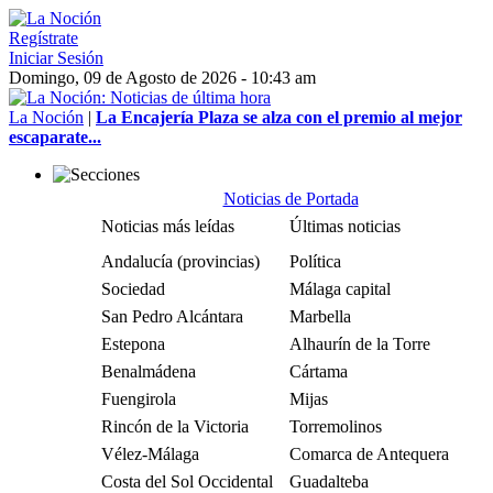
Regístrate
Iniciar Sesión
Domingo, 09 de Agosto de 2026 - 10:43 am
La Noción
|
La Encajería Plaza se alza con el premio al mejor
escaparate...
Noticias de Portada
Noticias más leídas
Últimas noticias
Andalucía (provincias)
Política
Sociedad
Málaga capital
San Pedro Alcántara
Marbella
Estepona
Alhaurín de la Torre
Benalmádena
Cártama
Fuengirola
Mijas
Rincón de la Victoria
Torremolinos
Vélez-Málaga
Comarca de Antequera
Costa del Sol Occidental
Guadalteba