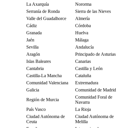
La Axarquía
Nororma
Serranía de Ronda
Sierra de las Nieves
Valle del Guadalhorce
Almería
Cádiz
Córdoba
Granada
Huelva
Jaén
Málaga
Sevilla
Andalucía
Aragón
Principado de Asturias
Islas Baleares
Canarias
Cantabria
Castilla y León
Castilla-La Mancha
Cataluña
Comunidad Valenciana
Extremadura
Galicia
Comunidad de Madrid
Comunidad Foral de
Región de Murcia
Navarra
País Vasco
La Rioja
Ciudad Autónoma de
Ciudad Autónoma de
Ceuta
Melilla