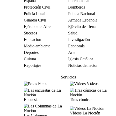
España
Internacional
Protección Civil
Bomberos
Policía Local
Policía Nacional
Guardia Civil
Armada Española
Ejército del Aire
Ejército de Tierra
Sucesos
Salud
Educación
Investigación
Medio ambiente
Economía
Deportes
Arte
Cultura
Iglesia Católica
Reportajes
Noticias del lector
Servicios
Fotos
Vídeos
Encuesta
Tiras cómicas
Vídeos La Noción
Las Columnas