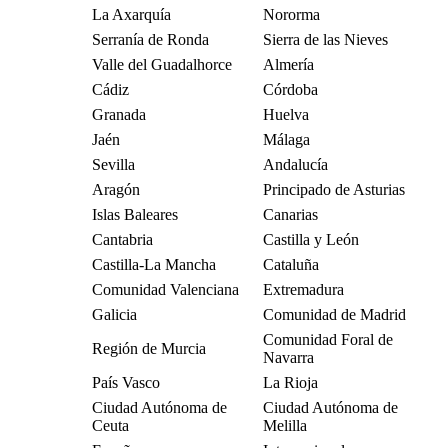
La Axarquía
Nororma
Serranía de Ronda
Sierra de las Nieves
Valle del Guadalhorce
Almería
Cádiz
Córdoba
Granada
Huelva
Jaén
Málaga
Sevilla
Andalucía
Aragón
Principado de Asturias
Islas Baleares
Canarias
Cantabria
Castilla y León
Castilla-La Mancha
Cataluña
Comunidad Valenciana
Extremadura
Galicia
Comunidad de Madrid
Comunidad Foral de
Región de Murcia
Navarra
País Vasco
La Rioja
Ciudad Autónoma de
Ciudad Autónoma de
Ceuta
Melilla