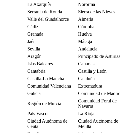
La Axarquía
Nororma
Serranía de Ronda
Sierra de las Nieves
Valle del Guadalhorce
Almería
Cádiz
Córdoba
Granada
Huelva
Jaén
Málaga
Sevilla
Andalucía
Aragón
Principado de Asturias
Islas Baleares
Canarias
Cantabria
Castilla y León
Castilla-La Mancha
Cataluña
Comunidad Valenciana
Extremadura
Galicia
Comunidad de Madrid
Comunidad Foral de
Región de Murcia
Navarra
País Vasco
La Rioja
Ciudad Autónoma de
Ciudad Autónoma de
Ceuta
Melilla