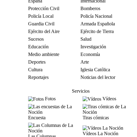
España
Internacional
Protección Civil
Bomberos
Policía Local
Policía Nacional
Guardia Civil
Armada Española
Ejército del Aire
Ejército de Tierra
Sucesos
Salud
Educación
Investigación
Medio ambiente
Economía
Deportes
Arte
Cultura
Iglesia Católica
Reportajes
Noticias del lector
Servicios
Fotos
Vídeos
Encuesta
Tiras cómicas
Vídeos La Noción
Las Columnas