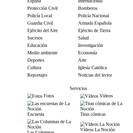
España
Internacional
Protección Civil
Bomberos
Policía Local
Policía Nacional
Guardia Civil
Armada Española
Ejército del Aire
Ejército de Tierra
Sucesos
Salud
Educación
Investigación
Medio ambiente
Economía
Deportes
Arte
Cultura
Iglesia Católica
Reportajes
Noticias del lector
Servicios
Fotos
Vídeos
Encuesta
Tiras cómicas
Vídeos La Noción
Las Columnas