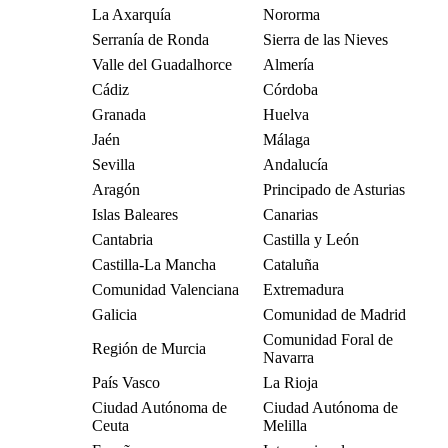
La Axarquía
Nororma
Serranía de Ronda
Sierra de las Nieves
Valle del Guadalhorce
Almería
Cádiz
Córdoba
Granada
Huelva
Jaén
Málaga
Sevilla
Andalucía
Aragón
Principado de Asturias
Islas Baleares
Canarias
Cantabria
Castilla y León
Castilla-La Mancha
Cataluña
Comunidad Valenciana
Extremadura
Galicia
Comunidad de Madrid
Comunidad Foral de
Región de Murcia
Navarra
País Vasco
La Rioja
Ciudad Autónoma de
Ciudad Autónoma de
Ceuta
Melilla