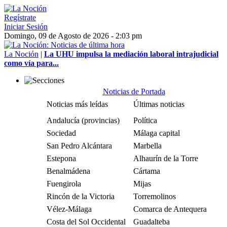
Regístrate
Iniciar Sesión
Domingo, 09 de Agosto de 2026 - 2:03 pm
La Noción
|
La UHU impulsa la mediación laboral intrajudicial
como vía para...
Noticias de Portada
Noticias más leídas
Últimas noticias
Andalucía (provincias)
Política
Sociedad
Málaga capital
San Pedro Alcántara
Marbella
Estepona
Alhaurín de la Torre
Benalmádena
Cártama
Fuengirola
Mijas
Rincón de la Victoria
Torremolinos
Vélez-Málaga
Comarca de Antequera
Costa del Sol Occidental
Guadalteba