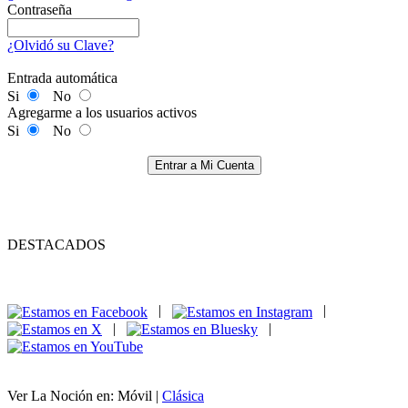
Contraseña
¿Olvidó su Clave?
Entrada automática
Si
No
Agregarme a los usuarios activos
Si
No
Entrar a Mi Cuenta
DESTACADOS
|
|
|
|
Ver La Noción en: Móvil |
Clásica