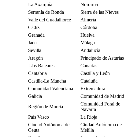
La Axarquía
Nororma
Serranía de Ronda
Sierra de las Nieves
Valle del Guadalhorce
Almería
Cádiz
Córdoba
Granada
Huelva
Jaén
Málaga
Sevilla
Andalucía
Aragón
Principado de Asturias
Islas Baleares
Canarias
Cantabria
Castilla y León
Castilla-La Mancha
Cataluña
Comunidad Valenciana
Extremadura
Galicia
Comunidad de Madrid
Comunidad Foral de
Región de Murcia
Navarra
País Vasco
La Rioja
Ciudad Autónoma de
Ciudad Autónoma de
Ceuta
Melilla