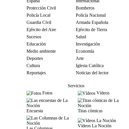
España
Internacional
Protección Civil
Bomberos
Policía Local
Policía Nacional
Guardia Civil
Armada Española
Ejército del Aire
Ejército de Tierra
Sucesos
Salud
Educación
Investigación
Medio ambiente
Economía
Deportes
Arte
Cultura
Iglesia Católica
Reportajes
Noticias del lector
Servicios
Fotos
Vídeos
Encuesta
Tiras cómicas
Vídeos La Noción
Las Columnas