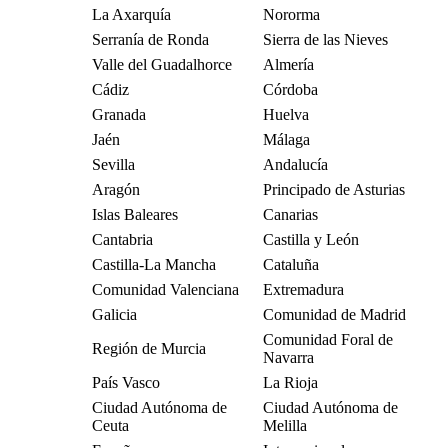
La Axarquía
Nororma
Serranía de Ronda
Sierra de las Nieves
Valle del Guadalhorce
Almería
Cádiz
Córdoba
Granada
Huelva
Jaén
Málaga
Sevilla
Andalucía
Aragón
Principado de Asturias
Islas Baleares
Canarias
Cantabria
Castilla y León
Castilla-La Mancha
Cataluña
Comunidad Valenciana
Extremadura
Galicia
Comunidad de Madrid
Comunidad Foral de
Región de Murcia
Navarra
País Vasco
La Rioja
Ciudad Autónoma de
Ciudad Autónoma de
Ceuta
Melilla