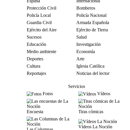
España
Internacional
Protección Civil
Bomberos
Policía Local
Policía Nacional
Guardia Civil
Armada Española
Ejército del Aire
Ejército de Tierra
Sucesos
Salud
Educación
Investigación
Medio ambiente
Economía
Deportes
Arte
Cultura
Iglesia Católica
Reportajes
Noticias del lector
Servicios
Fotos
Vídeos
Encuesta
Tiras cómicas
Vídeos La Noción
Las Columnas