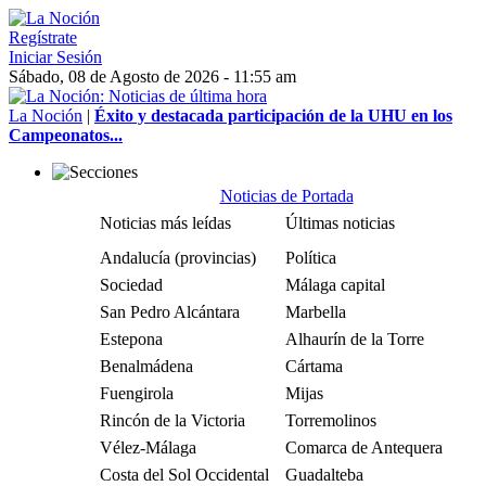
Regístrate
Iniciar Sesión
Sábado, 08 de Agosto de 2026 - 11:55 am
La Noción
|
Éxito y destacada participación de la UHU en los
Campeonatos...
Noticias de Portada
Noticias más leídas
Últimas noticias
Andalucía (provincias)
Política
Sociedad
Málaga capital
San Pedro Alcántara
Marbella
Estepona
Alhaurín de la Torre
Benalmádena
Cártama
Fuengirola
Mijas
Rincón de la Victoria
Torremolinos
Vélez-Málaga
Comarca de Antequera
Costa del Sol Occidental
Guadalteba