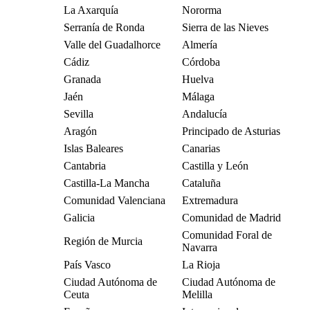
La Axarquía
Nororma
Serranía de Ronda
Sierra de las Nieves
Valle del Guadalhorce
Almería
Cádiz
Córdoba
Granada
Huelva
Jaén
Málaga
Sevilla
Andalucía
Aragón
Principado de Asturias
Islas Baleares
Canarias
Cantabria
Castilla y León
Castilla-La Mancha
Cataluña
Comunidad Valenciana
Extremadura
Galicia
Comunidad de Madrid
Comunidad Foral de
Región de Murcia
Navarra
País Vasco
La Rioja
Ciudad Autónoma de
Ciudad Autónoma de
Ceuta
Melilla