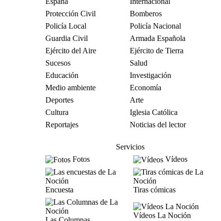
España
Internacional
Protección Civil
Bomberos
Policía Local
Policía Nacional
Guardia Civil
Armada Española
Ejército del Aire
Ejército de Tierra
Sucesos
Salud
Educación
Investigación
Medio ambiente
Economía
Deportes
Arte
Cultura
Iglesia Católica
Reportajes
Noticias del lector
Servicios
Fotos
Vídeos
Encuesta
Tiras cómicas
Vídeos La Noción
Las Columnas