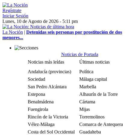
Regístrate
Iniciar Sesión
Lunes, 10 de Agosto de 2026 - 5:11 pm
La Noción
|
Detenidas seis personas por prostitución de dos
menores...
Noticias de Portada
Noticias más leídas
Últimas noticias
Andalucía (provincias)
Política
Sociedad
Málaga capital
San Pedro Alcántara
Marbella
Estepona
Alhaurín de la Torre
Benalmádena
Cártama
Fuengirola
Mijas
Rincón de la Victoria
Torremolinos
Vélez-Málaga
Comarca de Antequera
Costa del Sol Occidental
Guadalteba