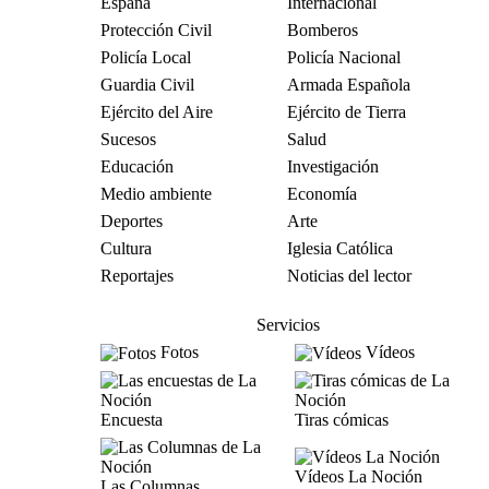
España
Internacional
Protección Civil
Bomberos
Policía Local
Policía Nacional
Guardia Civil
Armada Española
Ejército del Aire
Ejército de Tierra
Sucesos
Salud
Educación
Investigación
Medio ambiente
Economía
Deportes
Arte
Cultura
Iglesia Católica
Reportajes
Noticias del lector
Servicios
Fotos
Vídeos
Encuesta
Tiras cómicas
Vídeos La Noción
Las Columnas