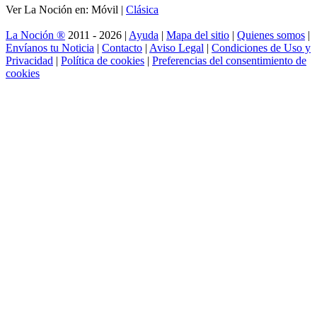
Ver La Noción en: Móvil |
Clásica
La Noción ®
2011 - 2026 |
Ayuda
|
Mapa del sitio
|
Quienes somos
|
Envíanos tu Noticia
|
Contacto
|
Aviso Legal
|
Condiciones de Uso y
Privacidad
|
Política de cookies
|
Preferencias del consentimiento de
cookies