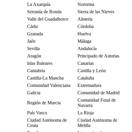
La Axarquía
Nororma
Serranía de Ronda
Sierra de las Nieves
Valle del Guadalhorce
Almería
Cádiz
Córdoba
Granada
Huelva
Jaén
Málaga
Sevilla
Andalucía
Aragón
Principado de Asturias
Islas Baleares
Canarias
Cantabria
Castilla y León
Castilla-La Mancha
Cataluña
Comunidad Valenciana
Extremadura
Galicia
Comunidad de Madrid
Comunidad Foral de
Región de Murcia
Navarra
País Vasco
La Rioja
Ciudad Autónoma de
Ciudad Autónoma de
Ceuta
Melilla