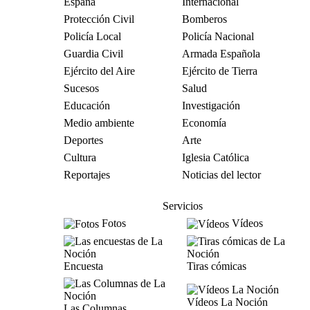
España
Internacional
Protección Civil
Bomberos
Policía Local
Policía Nacional
Guardia Civil
Armada Española
Ejército del Aire
Ejército de Tierra
Sucesos
Salud
Educación
Investigación
Medio ambiente
Economía
Deportes
Arte
Cultura
Iglesia Católica
Reportajes
Noticias del lector
Servicios
Fotos
Vídeos
Encuesta
Tiras cómicas
Vídeos La Noción
Las Columnas