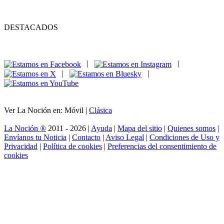
DESTACADOS
|
|
|
|
Ver La Noción en: Móvil |
Clásica
La Noción ®
2011 - 2026 |
Ayuda
|
Mapa del sitio
|
Quienes somos
|
Envíanos tu Noticia
|
Contacto
|
Aviso Legal
|
Condiciones de Uso y
Privacidad
|
Política de cookies
|
Preferencias del consentimiento de
cookies