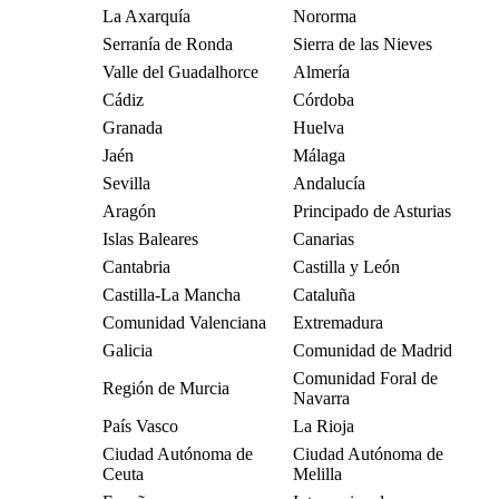
La Axarquía
Nororma
Serranía de Ronda
Sierra de las Nieves
Valle del Guadalhorce
Almería
Cádiz
Córdoba
Granada
Huelva
Jaén
Málaga
Sevilla
Andalucía
Aragón
Principado de Asturias
Islas Baleares
Canarias
Cantabria
Castilla y León
Castilla-La Mancha
Cataluña
Comunidad Valenciana
Extremadura
Galicia
Comunidad de Madrid
Comunidad Foral de
Región de Murcia
Navarra
País Vasco
La Rioja
Ciudad Autónoma de
Ciudad Autónoma de
Ceuta
Melilla