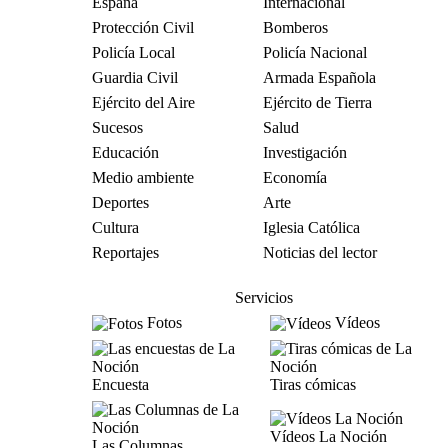
España
Internacional
Protección Civil
Bomberos
Policía Local
Policía Nacional
Guardia Civil
Armada Española
Ejército del Aire
Ejército de Tierra
Sucesos
Salud
Educación
Investigación
Medio ambiente
Economía
Deportes
Arte
Cultura
Iglesia Católica
Reportajes
Noticias del lector
Servicios
Fotos
Vídeos
Encuesta
Tiras cómicas
Vídeos La Noción
Las Columnas