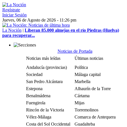
Regístrate
Iniciar Sesión
Jueves, 06 de Agosto de 2026 - 11:26 pm
La Noción
|
Liberan 85.000 almejas en el río Piedras (Huelva)
para recuperar...
Noticias de Portada
Noticias más leídas
Últimas noticias
Andalucía (provincias)
Política
Sociedad
Málaga capital
San Pedro Alcántara
Marbella
Estepona
Alhaurín de la Torre
Benalmádena
Cártama
Fuengirola
Mijas
Rincón de la Victoria
Torremolinos
Vélez-Málaga
Comarca de Antequera
Costa del Sol Occidental
Guadalteba