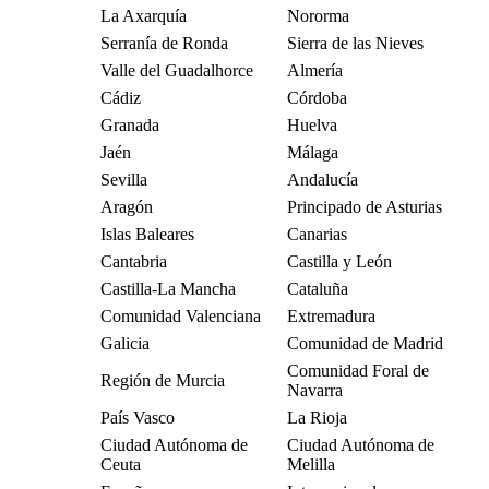
La Axarquía
Nororma
Serranía de Ronda
Sierra de las Nieves
Valle del Guadalhorce
Almería
Cádiz
Córdoba
Granada
Huelva
Jaén
Málaga
Sevilla
Andalucía
Aragón
Principado de Asturias
Islas Baleares
Canarias
Cantabria
Castilla y León
Castilla-La Mancha
Cataluña
Comunidad Valenciana
Extremadura
Galicia
Comunidad de Madrid
Comunidad Foral de
Región de Murcia
Navarra
País Vasco
La Rioja
Ciudad Autónoma de
Ciudad Autónoma de
Ceuta
Melilla