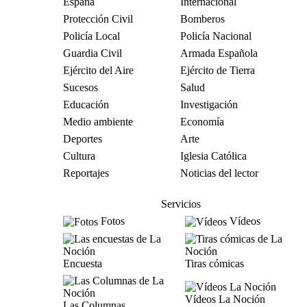
España
Internacional
Protección Civil
Bomberos
Policía Local
Policía Nacional
Guardia Civil
Armada Española
Ejército del Aire
Ejército de Tierra
Sucesos
Salud
Educación
Investigación
Medio ambiente
Economía
Deportes
Arte
Cultura
Iglesia Católica
Reportajes
Noticias del lector
Servicios
Fotos
Vídeos
Encuesta
Tiras cómicas
Vídeos La Noción
Las Columnas