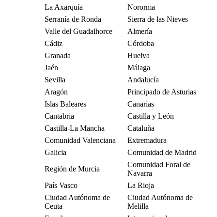
La Axarquía
Nororma
Serranía de Ronda
Sierra de las Nieves
Valle del Guadalhorce
Almería
Cádiz
Córdoba
Granada
Huelva
Jaén
Málaga
Sevilla
Andalucía
Aragón
Principado de Asturias
Islas Baleares
Canarias
Cantabria
Castilla y León
Castilla-La Mancha
Cataluña
Comunidad Valenciana
Extremadura
Galicia
Comunidad de Madrid
Comunidad Foral de
Región de Murcia
Navarra
País Vasco
La Rioja
Ciudad Autónoma de
Ciudad Autónoma de
Ceuta
Melilla