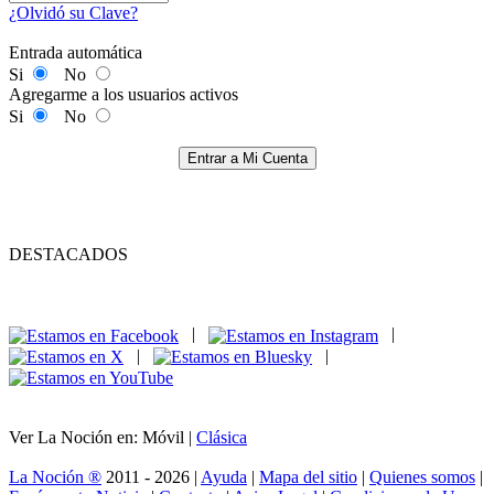
¿Olvidó su Clave?
Entrada automática
Si
No
Agregarme a los usuarios activos
Si
No
Entrar a Mi Cuenta
DESTACADOS
|
|
|
|
Ver La Noción en: Móvil |
Clásica
La Noción ®
2011 - 2026 |
Ayuda
|
Mapa del sitio
|
Quienes somos
|