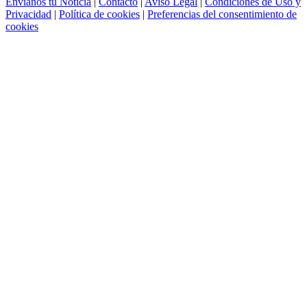
Envíanos tu Noticia
|
Contacto
|
Aviso Legal
|
Condiciones de Uso y
Privacidad
|
Política de cookies
|
Preferencias del consentimiento de
cookies