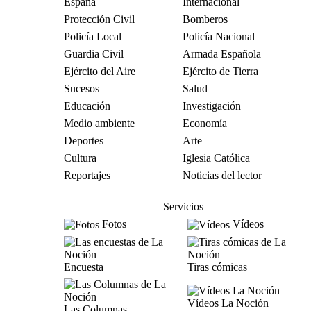
España
Internacional
Protección Civil
Bomberos
Policía Local
Policía Nacional
Guardia Civil
Armada Española
Ejército del Aire
Ejército de Tierra
Sucesos
Salud
Educación
Investigación
Medio ambiente
Economía
Deportes
Arte
Cultura
Iglesia Católica
Reportajes
Noticias del lector
Servicios
Fotos
Vídeos
Encuesta
Tiras cómicas
Vídeos La Noción
Las Columnas