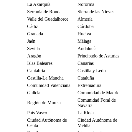
La Axarquía
Nororma
Serranía de Ronda
Sierra de las Nieves
Valle del Guadalhorce
Almería
Cádiz
Córdoba
Granada
Huelva
Jaén
Málaga
Sevilla
Andalucía
Aragón
Principado de Asturias
Islas Baleares
Canarias
Cantabria
Castilla y León
Castilla-La Mancha
Cataluña
Comunidad Valenciana
Extremadura
Galicia
Comunidad de Madrid
Comunidad Foral de
Región de Murcia
Navarra
País Vasco
La Rioja
Ciudad Autónoma de
Ciudad Autónoma de
Ceuta
Melilla