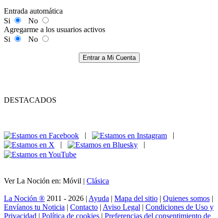
Entrada automática
Si
No
Agregarme a los usuarios activos
Si
No
Entrar a Mi Cuenta
DESTACADOS
|
|
|
|
Ver La Noción en: Móvil |
Clásica
La Noción ®
2011 - 2026 |
Ayuda
|
Mapa del sitio
|
Quienes somos
|
Envíanos tu Noticia
|
Contacto
|
Aviso Legal
|
Condiciones de Uso y
Privacidad
|
Política de cookies
|
Preferencias del consentimiento de