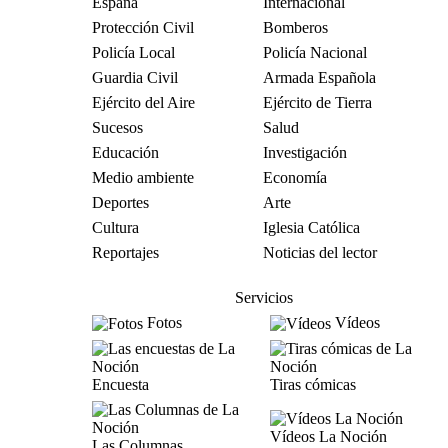
España
Internacional
Protección Civil
Bomberos
Policía Local
Policía Nacional
Guardia Civil
Armada Española
Ejército del Aire
Ejército de Tierra
Sucesos
Salud
Educación
Investigación
Medio ambiente
Economía
Deportes
Arte
Cultura
Iglesia Católica
Reportajes
Noticias del lector
Servicios
Fotos
Vídeos
Encuesta
Tiras cómicas
Vídeos La Noción
Las Columnas