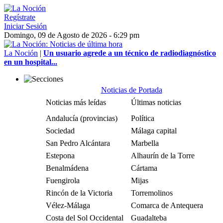
Regístrate
Iniciar Sesión
Domingo, 09 de Agosto de 2026 - 6:29 pm
La Noción
|
Un usuario agrede a un técnico de radiodiagnóstico
en un hospital...
Noticias de Portada
Noticias más leídas
Últimas noticias
Andalucía (provincias)
Política
Sociedad
Málaga capital
San Pedro Alcántara
Marbella
Estepona
Alhaurín de la Torre
Benalmádena
Cártama
Fuengirola
Mijas
Rincón de la Victoria
Torremolinos
Vélez-Málaga
Comarca de Antequera
Costa del Sol Occidental
Guadalteba