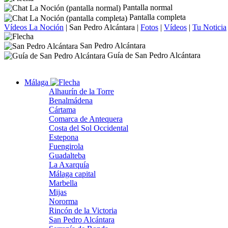
Pantalla normal
Pantalla completa
Vídeos La Noción
|
San Pedro Alcántara
|
Fotos
|
Vídeos
|
Tu Noticia
San Pedro Alcántara
Guía de San Pedro Alcántara
Málaga
Alhaurín de la Torre
Benalmádena
Cártama
Comarca de Antequera
Costa del Sol Occidental
Estepona
Fuengirola
Guadalteba
La Axarquía
Málaga capital
Marbella
Mijas
Nororma
Rincón de la Victoria
San Pedro Alcántara