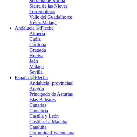
Serranía de Ronda
Sierra de las Nieves
Torremolinos
Valle del Guadalhorce
Vélez-Málaga
Andalucía
Almería
Cádiz
Córdoba
Granada
Huelva
Jaén
Málaga
Sevilla
España
Andalucía (provincias)
Aragón
Principado de Asturias
Islas Baleares
Canarias
Cantabria
Castilla y León
Castilla-La Mancha
Cataluña
Comunidad Valenciana