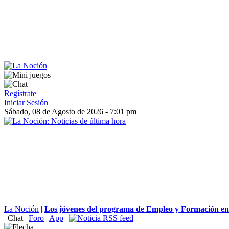
Regístrate
Iniciar Sesión
Sábado, 08 de Agosto de 2026 - 7:01 pm
La Noción
|
Los jóvenes del programa de Empleo y Formación en
|
Chat
|
Foro
|
App
|