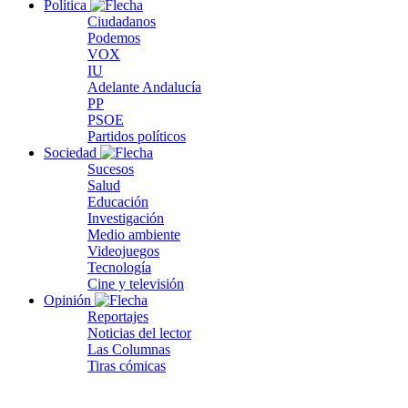
Política
Ciudadanos
Podemos
VOX
IU
Adelante Andalucía
PP
PSOE
Partidos políticos
Sociedad
Sucesos
Salud
Educación
Investigación
Medio ambiente
Videojuegos
Tecnología
Cine y televisión
Opinión
Reportajes
Noticias del lector
Las Columnas
Tiras cómicas