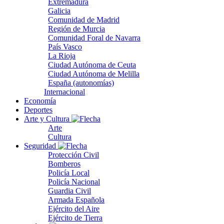
Extremadura
Galicia
Comunidad de Madrid
Región de Murcia
Comunidad Foral de Navarra
País Vasco
La Rioja
Ciudad Autónoma de Ceuta
Ciudad Autónoma de Melilla
España (autonomías)
Internacional
Economía
Deportes
Arte y Cultura
Arte
Cultura
Seguridad
Protección Civil
Bomberos
Policía Local
Policía Nacional
Guardia Civil
Armada Española
Ejército del Aire
Ejército de Tierra