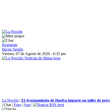
Regístrate
Iniciar Sesión
Viernes, 07 de Agosto de 2026 - 6:32 pm
La Noción
|
El Ayuntamiento de Huelva imparte un taller de preve
|
Chat
|
Foro
|
App
|