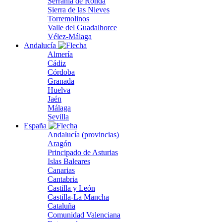
Serranía de Ronda
Sierra de las Nieves
Torremolinos
Valle del Guadalhorce
Vélez-Málaga
Andalucía
Almería
Cádiz
Córdoba
Granada
Huelva
Jaén
Málaga
Sevilla
España
Andalucía (provincias)
Aragón
Principado de Asturias
Islas Baleares
Canarias
Cantabria
Castilla y León
Castilla-La Mancha
Cataluña
Comunidad Valenciana