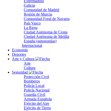
Extremadura
Galicia
Comunidad de Madrid
Región de Murcia
Comunidad Foral de Navarra
País Vasco
La Rioja
Ciudad Autónoma de Ceuta
Ciudad Autónoma de Melilla
España (autonomías)
Internacional
Economía
Deportes
Arte y Cultura
Arte
Cultura
Seguridad
Protección Civil
Bomberos
Policía Local
Policía Nacional
Guardia Civil
Armada Española
Ejército del Aire
Ejército de Tierra