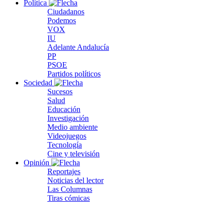
Política
Ciudadanos
Podemos
VOX
IU
Adelante Andalucía
PP
PSOE
Partidos políticos
Sociedad
Sucesos
Salud
Educación
Investigación
Medio ambiente
Videojuegos
Tecnología
Cine y televisión
Opinión
Reportajes
Noticias del lector
Las Columnas
Tiras cómicas