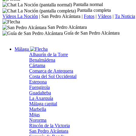
Pantalla normal
Pantalla completa
Vídeos La Noción
|
San Pedro Alcántara
|
Fotos
|
Vídeos
|
Tu Noticia
San Pedro Alcántara
Guía de San Pedro Alcántara
Málaga
Alhaurín de la Torre
Benalmádena
Cártama
Comarca de Antequera
Costa del Sol Occidental
Estepona
Fuengirola
Guadalteba
La Axarquía
Málaga capital
Marbella
Mijas
Nororma
Rincón de la Victoria
San Pedro Alcántara