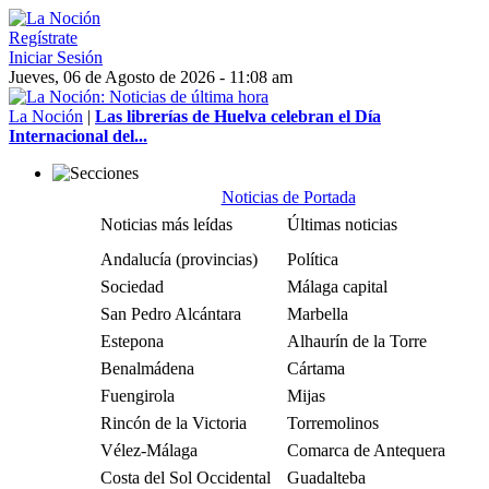
Regístrate
Iniciar Sesión
Jueves, 06 de Agosto de 2026 - 11:08 am
La Noción
|
Las librerías de Huelva celebran el Día
Internacional del...
Noticias de Portada
Noticias más leídas
Últimas noticias
Andalucía (provincias)
Política
Sociedad
Málaga capital
San Pedro Alcántara
Marbella
Estepona
Alhaurín de la Torre
Benalmádena
Cártama
Fuengirola
Mijas
Rincón de la Victoria
Torremolinos
Vélez-Málaga
Comarca de Antequera
Costa del Sol Occidental
Guadalteba