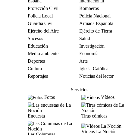
España
Internacional
Protección Civil
Bomberos
Policía Local
Policía Nacional
Guardia Civil
Armada Española
Ejército del Aire
Ejército de Tierra
Sucesos
Salud
Educación
Investigación
Medio ambiente
Economía
Deportes
Arte
Cultura
Iglesia Católica
Reportajes
Noticias del lector
Servicios
Fotos
Vídeos
Encuesta
Tiras cómicas
Vídeos La Noción
Las Columnas