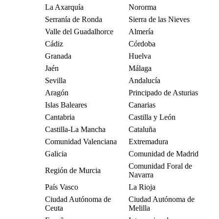
La Axarquía
Nororma
Serranía de Ronda
Sierra de las Nieves
Valle del Guadalhorce
Almería
Cádiz
Córdoba
Granada
Huelva
Jaén
Málaga
Sevilla
Andalucía
Aragón
Principado de Asturias
Islas Baleares
Canarias
Cantabria
Castilla y León
Castilla-La Mancha
Cataluña
Comunidad Valenciana
Extremadura
Galicia
Comunidad de Madrid
Comunidad Foral de
Región de Murcia
Navarra
País Vasco
La Rioja
Ciudad Autónoma de
Ciudad Autónoma de
Ceuta
Melilla