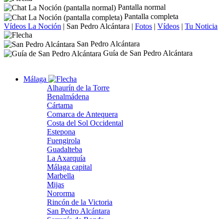
Pantalla normal
Pantalla completa
Vídeos La Noción
|
San Pedro Alcántara
|
Fotos
|
Vídeos
|
Tu Noticia
San Pedro Alcántara
Guía de San Pedro Alcántara
Málaga
Alhaurín de la Torre
Benalmádena
Cártama
Comarca de Antequera
Costa del Sol Occidental
Estepona
Fuengirola
Guadalteba
La Axarquía
Málaga capital
Marbella
Mijas
Nororma
Rincón de la Victoria
San Pedro Alcántara