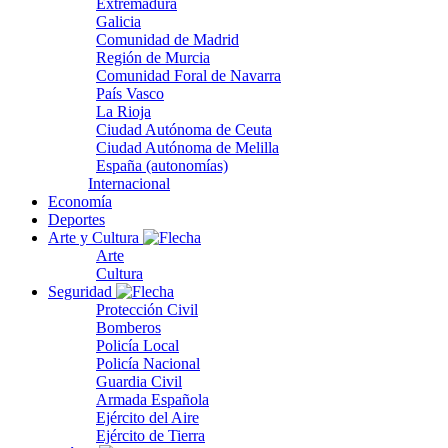
Extremadura
Galicia
Comunidad de Madrid
Región de Murcia
Comunidad Foral de Navarra
País Vasco
La Rioja
Ciudad Autónoma de Ceuta
Ciudad Autónoma de Melilla
España (autonomías)
Internacional
Economía
Deportes
Arte y Cultura
Arte
Cultura
Seguridad
Protección Civil
Bomberos
Policía Local
Policía Nacional
Guardia Civil
Armada Española
Ejército del Aire
Ejército de Tierra