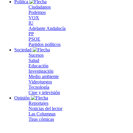
Política
Ciudadanos
Podemos
VOX
IU
Adelante Andalucía
PP
PSOE
Partidos políticos
Sociedad
Sucesos
Salud
Educación
Investigación
Medio ambiente
Videojuegos
Tecnología
Cine y televisión
Opinión
Reportajes
Noticias del lector
Las Columnas
Tiras cómicas