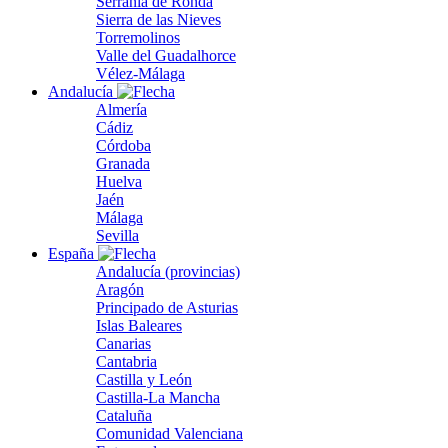
Serranía de Ronda
Sierra de las Nieves
Torremolinos
Valle del Guadalhorce
Vélez-Málaga
Andalucía
Almería
Cádiz
Córdoba
Granada
Huelva
Jaén
Málaga
Sevilla
España
Andalucía (provincias)
Aragón
Principado de Asturias
Islas Baleares
Canarias
Cantabria
Castilla y León
Castilla-La Mancha
Cataluña
Comunidad Valenciana