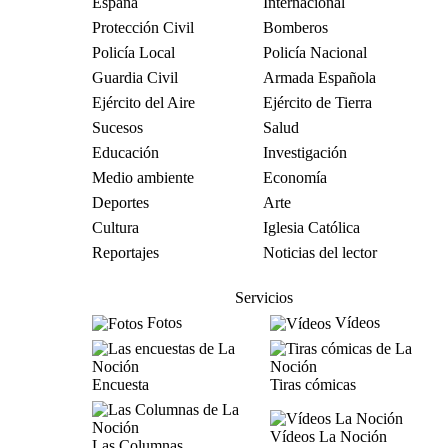
España
Internacional
Protección Civil
Bomberos
Policía Local
Policía Nacional
Guardia Civil
Armada Española
Ejército del Aire
Ejército de Tierra
Sucesos
Salud
Educación
Investigación
Medio ambiente
Economía
Deportes
Arte
Cultura
Iglesia Católica
Reportajes
Noticias del lector
Servicios
Fotos
Vídeos
Encuesta
Tiras cómicas
Vídeos La Noción
Las Columnas