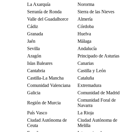
La Axarquía
Nororma
Serranía de Ronda
Sierra de las Nieves
Valle del Guadalhorce
Almería
Cádiz
Córdoba
Granada
Huelva
Jaén
Málaga
Sevilla
Andalucía
Aragón
Principado de Asturias
Islas Baleares
Canarias
Cantabria
Castilla y León
Castilla-La Mancha
Cataluña
Comunidad Valenciana
Extremadura
Galicia
Comunidad de Madrid
Comunidad Foral de
Región de Murcia
Navarra
País Vasco
La Rioja
Ciudad Autónoma de
Ciudad Autónoma de
Ceuta
Melilla