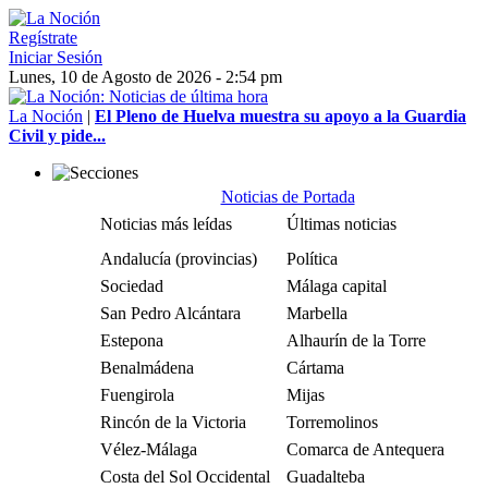
Regístrate
Iniciar Sesión
Lunes, 10 de Agosto de 2026 - 2:54 pm
La Noción
|
El Pleno de Huelva muestra su apoyo a la Guardia
Civil y pide...
Noticias de Portada
Noticias más leídas
Últimas noticias
Andalucía (provincias)
Política
Sociedad
Málaga capital
San Pedro Alcántara
Marbella
Estepona
Alhaurín de la Torre
Benalmádena
Cártama
Fuengirola
Mijas
Rincón de la Victoria
Torremolinos
Vélez-Málaga
Comarca de Antequera
Costa del Sol Occidental
Guadalteba