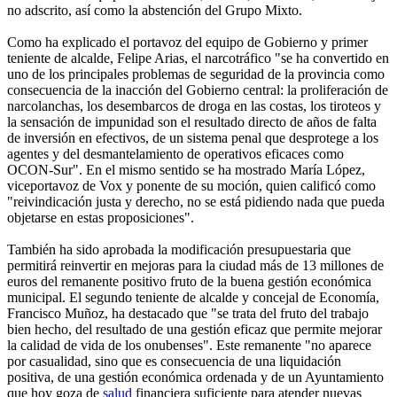
no adscrito, así como la abstención del Grupo Mixto.
Como ha explicado el portavoz del equipo de Gobierno y primer
teniente de alcalde, Felipe Arias, el narcotráfico "se ha convertido en
uno de los principales problemas de seguridad de la provincia como
consecuencia de la inacción del Gobierno central: la proliferación de
narcolanchas, los desembarcos de droga en las costas, los tiroteos y
la sensación de impunidad son el resultado directo de años de falta
de inversión en efectivos, de un sistema penal que desprotege a los
agentes y del desmantelamiento de operativos eficaces como
OCON-Sur". En el mismo sentido se ha mostrado María López,
viceportavoz de Vox y ponente de su moción, quien calificó como
"reivindicación justa y derecho, no se está pidiendo nada que pueda
objetarse en estas proposiciones".
También ha sido aprobada la modificación presupuestaria que
permitirá reinvertir en mejoras para la ciudad más de 13 millones de
euros del remanente positivo fruto de la buena gestión económica
municipal. El segundo teniente de alcalde y concejal de Economía,
Francisco Muñoz, ha destacado que "se trata del fruto del trabajo
bien hecho, del resultado de una gestión eficaz que permite mejorar
la calidad de vida de los onubenses". Este remanente "no aparece
por casualidad, sino que es consecuencia de una liquidación
positiva, de una gestión económica ordenada y de un Ayuntamiento
que hoy goza de
salud
financiera suficiente para atender nuevas