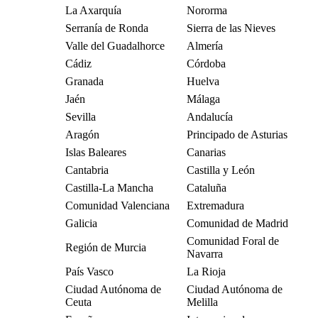
La Axarquía
Nororma
Serranía de Ronda
Sierra de las Nieves
Valle del Guadalhorce
Almería
Cádiz
Córdoba
Granada
Huelva
Jaén
Málaga
Sevilla
Andalucía
Aragón
Principado de Asturias
Islas Baleares
Canarias
Cantabria
Castilla y León
Castilla-La Mancha
Cataluña
Comunidad Valenciana
Extremadura
Galicia
Comunidad de Madrid
Comunidad Foral de
Región de Murcia
Navarra
País Vasco
La Rioja
Ciudad Autónoma de
Ciudad Autónoma de
Ceuta
Melilla