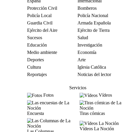
España
Internacional
Protección Civil
Bomberos
Policía Local
Policía Nacional
Guardia Civil
Armada Española
Ejército del Aire
Ejército de Tierra
Sucesos
Salud
Educación
Investigación
Medio ambiente
Economía
Deportes
Arte
Cultura
Iglesia Católica
Reportajes
Noticias del lector
Servicios
Fotos
Vídeos
Encuesta
Tiras cómicas
Vídeos La Noción
Las Columnas