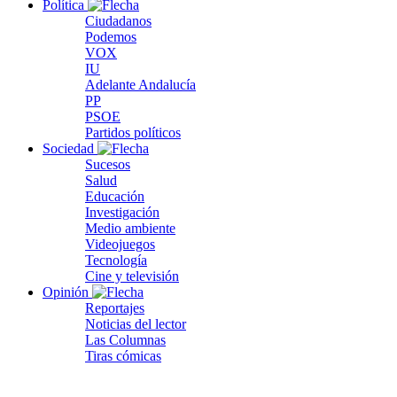
Política
Ciudadanos
Podemos
VOX
IU
Adelante Andalucía
PP
PSOE
Partidos políticos
Sociedad
Sucesos
Salud
Educación
Investigación
Medio ambiente
Videojuegos
Tecnología
Cine y televisión
Opinión
Reportajes
Noticias del lector
Las Columnas
Tiras cómicas