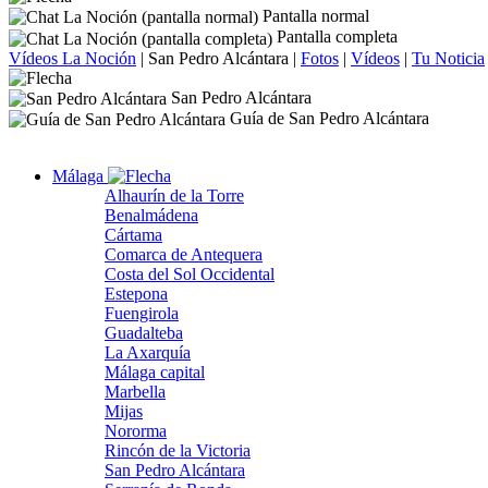
Pantalla normal
Pantalla completa
Vídeos La Noción
|
San Pedro Alcántara
|
Fotos
|
Vídeos
|
Tu Noticia
San Pedro Alcántara
Guía de San Pedro Alcántara
Málaga
Alhaurín de la Torre
Benalmádena
Cártama
Comarca de Antequera
Costa del Sol Occidental
Estepona
Fuengirola
Guadalteba
La Axarquía
Málaga capital
Marbella
Mijas
Nororma
Rincón de la Victoria
San Pedro Alcántara