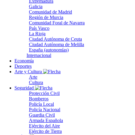
Extremadura
Galicia
Comunidad de Madrid
Región de Murcia
Comunidad Foral de Navarra
País Vasco
La Rioja
Ciudad Autónoma de Ceuta
Ciudad Autónoma de Melilla
España (autonomías)
Internacional
Economía
Deportes
Arte y Cultura
Arte
Cultura
Seguridad
Protección Civil
Bomberos
Policía Local
Policía Nacional
Guardia Civil
Armada Española
Ejército del Aire
Ejército de Tierra