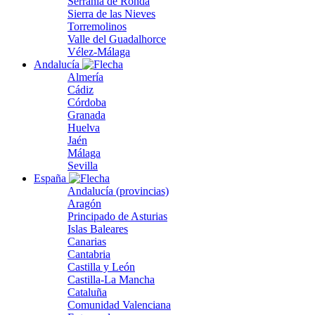
Serranía de Ronda
Sierra de las Nieves
Torremolinos
Valle del Guadalhorce
Vélez-Málaga
Andalucía
Almería
Cádiz
Córdoba
Granada
Huelva
Jaén
Málaga
Sevilla
España
Andalucía (provincias)
Aragón
Principado de Asturias
Islas Baleares
Canarias
Cantabria
Castilla y León
Castilla-La Mancha
Cataluña
Comunidad Valenciana